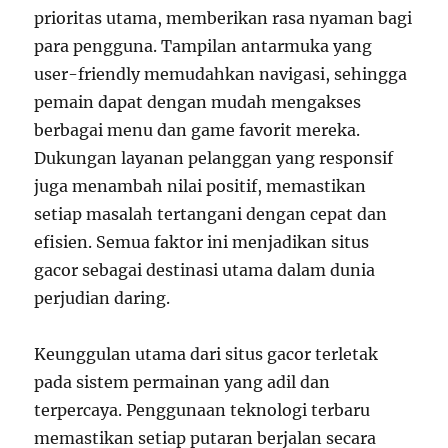
prioritas utama, memberikan rasa nyaman bagi
para pengguna. Tampilan antarmuka yang
user-friendly memudahkan navigasi, sehingga
pemain dapat dengan mudah mengakses
berbagai menu dan game favorit mereka.
Dukungan layanan pelanggan yang responsif
juga menambah nilai positif, memastikan
setiap masalah tertangani dengan cepat dan
efisien. Semua faktor ini menjadikan situs
gacor sebagai destinasi utama dalam dunia
perjudian daring.
Keunggulan utama dari situs gacor terletak
pada sistem permainan yang adil dan
terpercaya. Penggunaan teknologi terbaru
memastikan setiap putaran berjalan secara