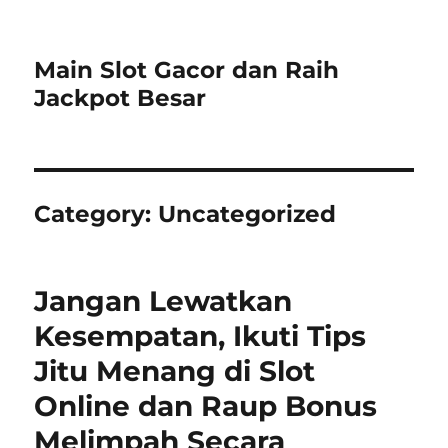
Main Slot Gacor dan Raih
Jackpot Besar
Category:
Uncategorized
Jangan Lewatkan
Kesempatan, Ikuti Tips
Jitu Menang di Slot
Online dan Raup Bonus
Melimpah Secara