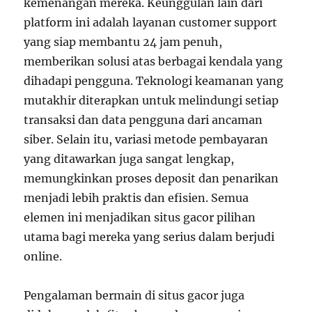
kemenangan mereka. Keunggulan lain dari
platform ini adalah layanan customer support
yang siap membantu 24 jam penuh,
memberikan solusi atas berbagai kendala yang
dihadapi pengguna. Teknologi keamanan yang
mutakhir diterapkan untuk melindungi setiap
transaksi dan data pengguna dari ancaman
siber. Selain itu, variasi metode pembayaran
yang ditawarkan juga sangat lengkap,
memungkinkan proses deposit dan penarikan
menjadi lebih praktis dan efisien. Semua
elemen ini menjadikan situs gacor pilihan
utama bagi mereka yang serius dalam berjudi
online.
Pengalaman bermain di situs gacor juga