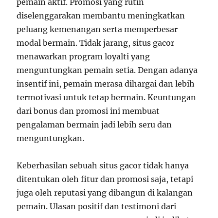
pemain aktif. Promosi yang rutin
diselenggarakan membantu meningkatkan
peluang kemenangan serta memperbesar
modal bermain. Tidak jarang, situs gacor
menawarkan program loyalti yang
menguntungkan pemain setia. Dengan adanya
insentif ini, pemain merasa dihargai dan lebih
termotivasi untuk tetap bermain. Keuntungan
dari bonus dan promosi ini membuat
pengalaman bermain jadi lebih seru dan
menguntungkan.
Keberhasilan sebuah situs gacor tidak hanya
ditentukan oleh fitur dan promosi saja, tetapi
juga oleh reputasi yang dibangun di kalangan
pemain. Ulasan positif dan testimoni dari