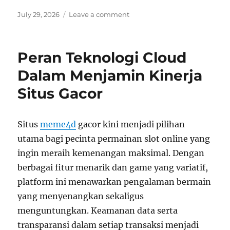
Posted
on
July 29, 2026
Leave a comment
on
Mengenal
Situs
Gacor
Peran Teknologi Cloud
Online
yang
Dalam Menjamin Kinerja
Menawarkan
Situs Gacor
Hadiah
Utama
Situs
meme4d
gacor kini menjadi pilihan
utama bagi pecinta permainan slot online yang
ingin meraih kemenangan maksimal. Dengan
berbagai fitur menarik dan game yang variatif,
platform ini menawarkan pengalaman bermain
yang menyenangkan sekaligus
menguntungkan. Keamanan data serta
transparansi dalam setiap transaksi menjadi