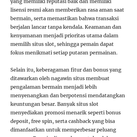
yang memiliki reputasi baik dan memiliki
lisensi resmi akan memberikan rasa aman saat
bermain, serta memastikan bahwa transaksi
berjalan lancar tanpa kendala. Keamanan dan
kenyamanan menjadi prioritas utama dalam
memilih situs slot, sehingga pemain dapat
fokus menikmati setiap putaran permainan.
Selain itu, keberagaman fitur dan bonus yang
ditawarkan oleh nagawin situs membuat
pengalaman bermain menjadi lebih
menyenangkan dan berpotensi mendatangkan
keuntungan besar. Banyak situs slot
menyediakan promosi menarik seperti bonus
deposit, free spin, serta cashback yang bisa
dimanfaatkan untuk memperbesar peluang