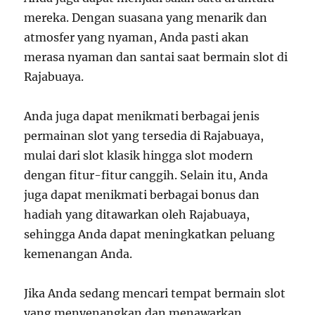
mereka. Dengan suasana yang menarik dan
atmosfer yang nyaman, Anda pasti akan
merasa nyaman dan santai saat bermain slot di
Rajabuaya.
Anda juga dapat menikmati berbagai jenis
permainan slot yang tersedia di Rajabuaya,
mulai dari slot klasik hingga slot modern
dengan fitur-fitur canggih. Selain itu, Anda
juga dapat menikmati berbagai bonus dan
hadiah yang ditawarkan oleh Rajabuaya,
sehingga Anda dapat meningkatkan peluang
kemenangan Anda.
Jika Anda sedang mencari tempat bermain slot
yang menyenangkan dan menawarkan