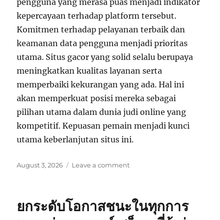
pengguna yang merasa puas menjadi indikator
kepercayaan terhadap platform tersebut.
Komitmen terhadap pelayanan terbaik dan
keamanan data pengguna menjadi prioritas
utama. Situs gacor yang solid selalu berupaya
meningkatkan kualitas layanan serta
memperbaiki kekurangan yang ada. Hal ini
akan memperkuat posisi mereka sebagai
pilihan utama dalam dunia judi online yang
kompetitif. Kepuasan pemain menjadi kunci
utama keberlanjutan situs ini.
Posted
on
August 3, 2026
Leave a comment
on
Situs
Gacor
Yang
ยกระดับโอกาสชนะในทุกการ
Menjamin
Transaksi