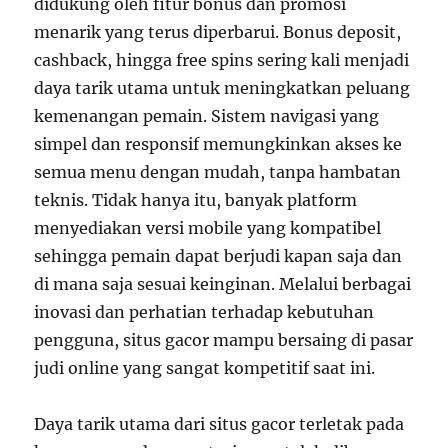
didukung oleh fitur bonus dan promosi
menarik yang terus diperbarui. Bonus deposit,
cashback, hingga free spins sering kali menjadi
daya tarik utama untuk meningkatkan peluang
kemenangan pemain. Sistem navigasi yang
simpel dan responsif memungkinkan akses ke
semua menu dengan mudah, tanpa hambatan
teknis. Tidak hanya itu, banyak platform
menyediakan versi mobile yang kompatibel
sehingga pemain dapat berjudi kapan saja dan
di mana saja sesuai keinginan. Melalui berbagai
inovasi dan perhatian terhadap kebutuhan
pengguna, situs gacor mampu bersaing di pasar
judi online yang sangat kompetitif saat ini.
Daya tarik utama dari situs gacor terletak pada