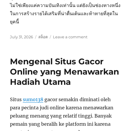
ไม่ใช่เพียงแค่ความบันเทิงเท่านั้น แต่ยังเป็นช่องทางหนึ่ง
ในการสร้างรายได้เสริมที่น่าตื่นเต้นและท้าทายที่สุดใน
ยุคนี้
Posted
Tags
on
July 31, 2026
สล็อต
Leave a comment
on
ยก
ระดับ
โอกาส
Mengenal Situs Gacor
ชนะ
ใน
Online yang Menawarkan
ทุก
Hadiah Utama
การ
หมุน
ผ่าน
กลยุทธ์
Situs
sumo138
gacor semakin diminati oleh
สล็อต
para pecinta judi online karena menawarkan
ที่
peluang menang yang relatif tinggi. Banyak
ผู้
เล่น
pemain yang beralih ke platform ini karena
มือ