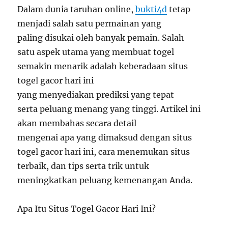
Dalam dunia taruhan online,
bukti4d
tetap
menjadi salah satu permainan yang
paling disukai oleh banyak pemain. Salah
satu aspek utama yang membuat togel
semakin menarik adalah keberadaan situs
togel gacor hari ini
yang menyediakan prediksi yang tepat
serta peluang menang yang tinggi. Artikel ini
akan membahas secara detail
mengenai apa yang dimaksud dengan situs
togel gacor hari ini, cara menemukan situs
terbaik, dan tips serta trik untuk
meningkatkan peluang kemenangan Anda.
Apa Itu Situs Togel Gacor Hari Ini?