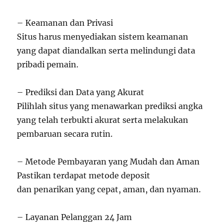
– Keamanan dan Privasi
Situs harus menyediakan sistem keamanan
yang dapat diandalkan serta melindungi data
pribadi pemain.
– Prediksi dan Data yang Akurat
Pilihlah situs yang menawarkan prediksi angka
yang telah terbukti akurat serta melakukan
pembaruan secara rutin.
– Metode Pembayaran yang Mudah dan Aman
Pastikan terdapat metode deposit
dan penarikan yang cepat, aman, dan nyaman.
– Layanan Pelanggan 24 Jam