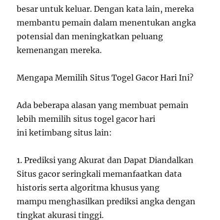
besar untuk keluar. Dengan kata lain, mereka
membantu pemain dalam menentukan angka
potensial dan meningkatkan peluang
kemenangan mereka.
Mengapa Memilih Situs Togel Gacor Hari Ini?
Ada beberapa alasan yang membuat pemain
lebih memilih situs togel gacor hari
ini ketimbang situs lain:
1. Prediksi yang Akurat dan Dapat Diandalkan
Situs gacor seringkali memanfaatkan data
historis serta algoritma khusus yang
mampu menghasilkan prediksi angka dengan
tingkat akurasi tinggi.