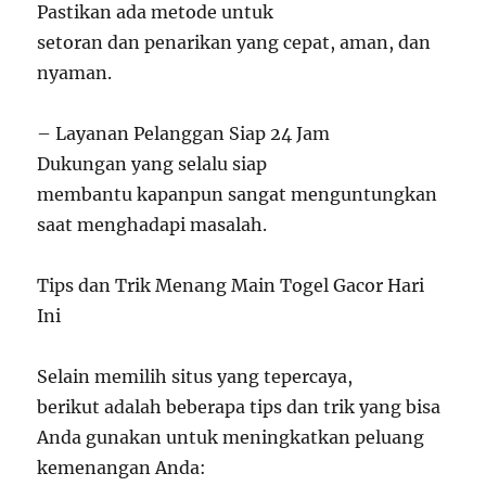
Pastikan ada metode untuk
setoran dan penarikan yang cepat, aman, dan
nyaman.
– Layanan Pelanggan Siap 24 Jam
Dukungan yang selalu siap
membantu kapanpun sangat menguntungkan
saat menghadapi masalah.
Tips dan Trik Menang Main Togel Gacor Hari
Ini
Selain memilih situs yang tepercaya,
berikut adalah beberapa tips dan trik yang bisa
Anda gunakan untuk meningkatkan peluang
kemenangan Anda: