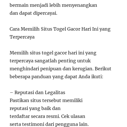
bermain menjadi lebih menyenangkan
dan dapat dipercayai.
Cara Memilih Situs Togel Gacor Hari Ini yang
Terpercaya
Memilih situs togel gacor hari ini yang
terpercaya sangatlah penting untuk
menghindari penipuan dan kerugian. Berikut
beberapa panduan yang dapat Anda ikuti:
– Reputasi dan Legalitas
Pastikan situs tersebut memiliki
reputasi yang baik dan
terdaftar secara resmi. Cek ulasan
serta testimoni dari pengguna lain.