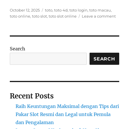
Posted
Tags
October 12, 2025
toto
,
toto 4d
,
toto login
,
toto macau
,
on
on
toto online
,
toto slot
,
toto slot online
Leave a comment
Daftar
Situs
Togel
Gacor
Hari
Search
Ini
yang
SEARCH
Membe
Pelua
Menan
Tinggi
Recent Posts
Raih Keuntungan Maksimal dengan Tips dari
Pakar Slot Resmi dan Legal untuk Pemula
dan Pengalaman