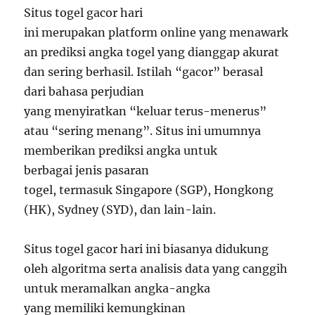
Situs togel gacor hari
ini merupakan platform online yang menawark
an prediksi angka togel yang dianggap akurat
dan sering berhasil. Istilah “gacor” berasal
dari bahasa perjudian
yang menyiratkan “keluar terus-menerus”
atau “sering menang”. Situs ini umumnya
memberikan prediksi angka untuk
berbagai jenis pasaran
togel, termasuk Singapore (SGP), Hongkong
(HK), Sydney (SYD), dan lain-lain.
Situs togel gacor hari ini biasanya didukung
oleh algoritma serta analisis data yang canggih
untuk meramalkan angka-angka
yang memiliki kemungkinan