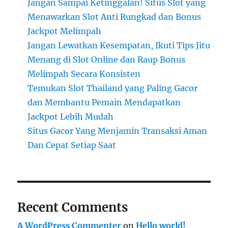
Jangan Sampai Ketinggalan! Situs Slot yang
Menawarkan Slot Anti Rungkad dan Bonus
Jackpot Melimpah
Jangan Lewatkan Kesempatan, Ikuti Tips Jitu
Menang di Slot Online dan Raup Bonus
Melimpah Secara Konsisten
Temukan Slot Thailand yang Paling Gacor
dan Membantu Pemain Mendapatkan
Jackpot Lebih Mudah
Situs Gacor Yang Menjamin Transaksi Aman
Dan Cepat Setiap Saat
Recent Comments
A WordPress Commenter
on
Hello world!