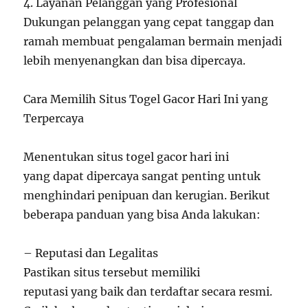
4. Layanan Pelanggan yang Profesional
Dukungan pelanggan yang cepat tanggap dan
ramah membuat pengalaman bermain menjadi
lebih menyenangkan dan bisa dipercaya.
Cara Memilih Situs Togel Gacor Hari Ini yang
Terpercaya
Menentukan situs togel gacor hari ini
yang dapat dipercaya sangat penting untuk
menghindari penipuan dan kerugian. Berikut
beberapa panduan yang bisa Anda lakukan:
– Reputasi dan Legalitas
Pastikan situs tersebut memiliki
reputasi yang baik dan terdaftar secara resmi.