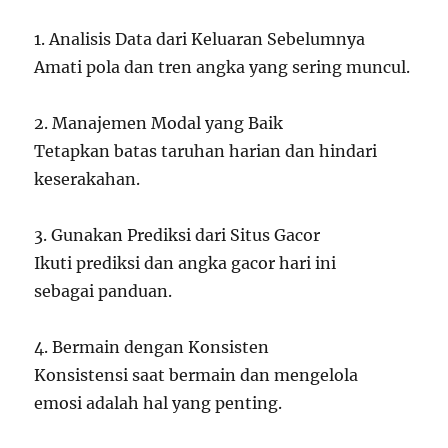
1. Analisis Data dari Keluaran Sebelumnya
Amati pola dan tren angka yang sering muncul.
2. Manajemen Modal yang Baik
Tetapkan batas taruhan harian dan hindari
keserakahan.
3. Gunakan Prediksi dari Situs Gacor
Ikuti prediksi dan angka gacor hari ini
sebagai panduan.
4. Bermain dengan Konsisten
Konsistensi saat bermain dan mengelola
emosi adalah hal yang penting.