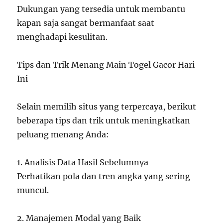
Dukungan yang tersedia untuk membantu
kapan saja sangat bermanfaat saat
menghadapi kesulitan.
Tips dan Trik Menang Main Togel Gacor Hari
Ini
Selain memilih situs yang terpercaya, berikut
beberapa tips dan trik untuk meningkatkan
peluang menang Anda:
1. Analisis Data Hasil Sebelumnya
Perhatikan pola dan tren angka yang sering
muncul.
2. Manajemen Modal yang Baik