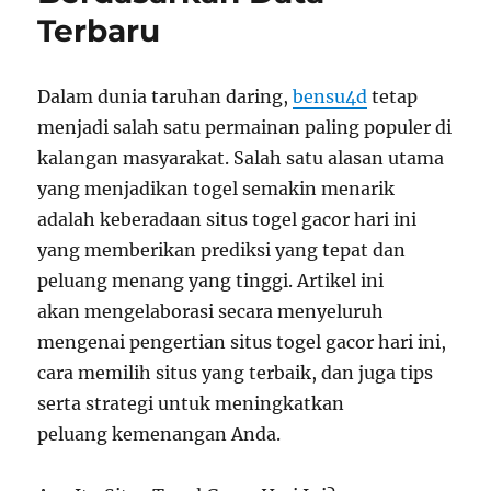
Terbar
Terbaru
Dalam dunia taruhan daring,
bensu4d
tetap
menjadi salah satu permainan paling populer di
kalangan masyarakat. Salah satu alasan utama
yang menjadikan togel semakin menarik
adalah keberadaan situs togel gacor hari ini
yang memberikan prediksi yang tepat dan
peluang menang yang tinggi. Artikel ini
akan mengelaborasi secara menyeluruh
mengenai pengertian situs togel gacor hari ini,
cara memilih situs yang terbaik, dan juga tips
serta strategi untuk meningkatkan
peluang kemenangan Anda.