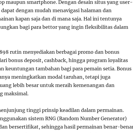
op maupun smartphone. Dengan desain situs yang user-
in dapat dengan mudah menavigasi halaman dan
inan kapan saja dan di mana saja. Hal ini tentunya
ngkan bagi para bettor yang ingin fleksibilitas dalam
ya898 rutin menyediakan berbagai promo dan bonus
ari bonus deposit, cashback, hingga program loyalitas
n keuntungan tambahan bagi para pemain setia. Bonus
hanya meningkatkan modal taruhan, tetapi juga
uang lebih besar untuk meraih kemenangan dan
g maksimal.
enjunjung tinggi prinsip keadilan dalam permainan.
nggunakan sistem RNG (Random Number Generator)
 dan bersertifikat, sehingga hasil permainan benar-bena