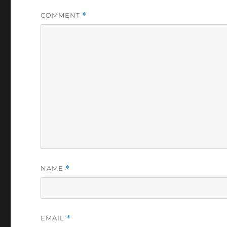
COMMENT
*
NAME
*
EMAIL
*