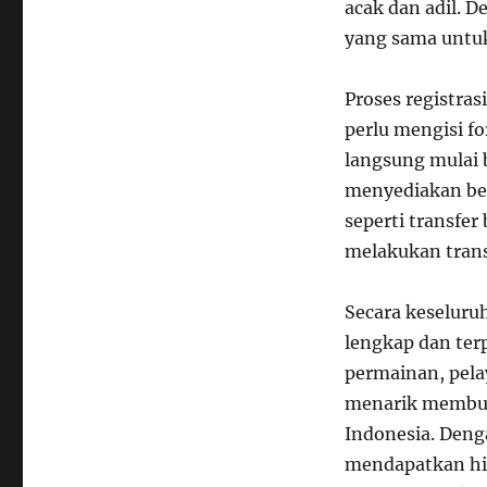
acak dan adil. 
yang sama untuk
Proses registra
perlu mengisi f
langsung mulai 
menyediakan be
seperti transfe
melakukan trans
Secara keseluru
lengkap dan ter
permainan, pela
menarik membuat
Indonesia. Deng
mendapatkan hib