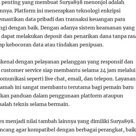
k penting yang membuat Surya898 menonjol adalah
nya. Platform ini menerapkan teknologi enkripsi
astikan data pribadi dan transaksi keuangan para
ngi dengan baik. Dengan adanya sistem keamanan yang
 dapat melakukan deposit dan penarikan dana tanpa ras
ap kebocoran data atau tindakan penipuan.
ikenal dengan pelayanan pelanggan yang responsif dan
m customer service siap membantu selama 24 jam melalui
omunikasi seperti live chat, email, dan telepon. Layanan
ramah ini sangat membantu terutama bagi pemain baru
an panduan dalam penggunaan platform ataupun
alah teknis selama bermain.
 menjadi nilai tambah lainnya yang dimiliki Surya898.
rancang agar kompatibel dengan berbagai perangkat, baik