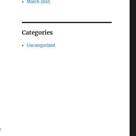
March 2025
Categories
Uncategorized
r