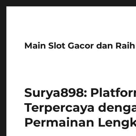
Main Slot Gacor dan Raih
Surya898: Platfo
Terpercaya deng
Permainan Leng