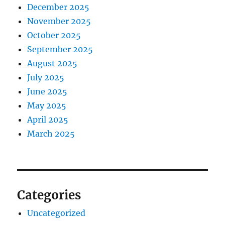
December 2025
November 2025
October 2025
September 2025
August 2025
July 2025
June 2025
May 2025
April 2025
March 2025
Categories
Uncategorized