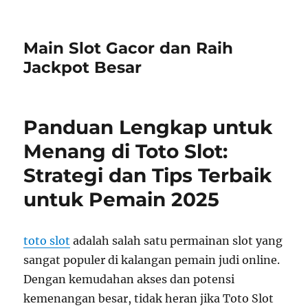
Main Slot Gacor dan Raih
Jackpot Besar
Panduan Lengkap untuk
Menang di Toto Slot:
Strategi dan Tips Terbaik
untuk Pemain 2025
toto slot
adalah salah satu permainan slot yang
sangat populer di kalangan pemain judi online.
Dengan kemudahan akses dan potensi
kemenangan besar, tidak heran jika Toto Slot