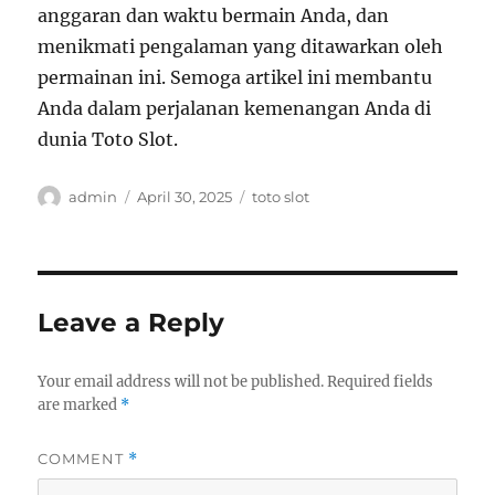
anggaran dan waktu bermain Anda, dan
menikmati pengalaman yang ditawarkan oleh
permainan ini. Semoga artikel ini membantu
Anda dalam perjalanan kemenangan Anda di
dunia Toto Slot.
Author
Posted
Tags
admin
April 30, 2025
toto slot
on
Leave a Reply
Your email address will not be published.
Required fields
are marked
*
COMMENT
*