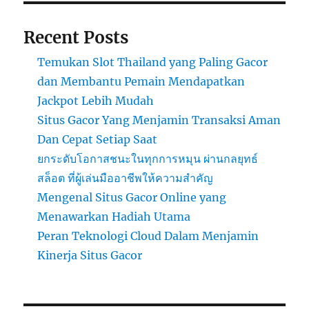
Recent Posts
Temukan Slot Thailand yang Paling Gacor
dan Membantu Pemain Mendapatkan
Jackpot Lebih Mudah
Situs Gacor Yang Menjamin Transaksi Aman
Dan Cepat Setiap Saat
ยกระดับโอกาสชนะในทุกการหมุน ผ่านกลยุทธ์
สล็อต ที่ผู้เล่นมืออาชีพให้ความสำคัญ
Mengenal Situs Gacor Online yang
Menawarkan Hadiah Utama
Peran Teknologi Cloud Dalam Menjamin
Kinerja Situs Gacor