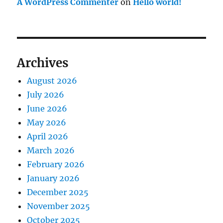
A WordPress Commenter
on
Hello world!
Archives
August 2026
July 2026
June 2026
May 2026
April 2026
March 2026
February 2026
January 2026
December 2025
November 2025
October 2025