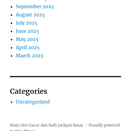
September 2025
August 2025
July 2025
June 2025
May 2025
April 2025
March 2025
Categories
Uncategorized
Main Slot Gacor dan Raih Jackpot Besar
Proudly powered