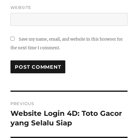
WEBSITE
Save my name, email, and website in this browser for
the next time I comment.
Post
PREVIOUS
navigation
Website Login 4D: Toto Gacor
Previous
post:
yang Selalu Siap