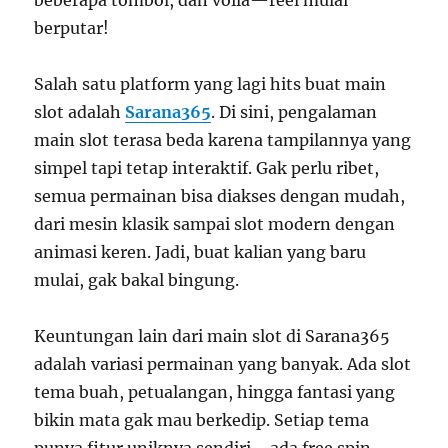
beberapa tombol, dan voilá—reel mulai
berputar!
Salah satu platform yang lagi hits buat main
slot adalah
Sarana365
. Di sini, pengalaman
main slot terasa beda karena tampilannya yang
simpel tapi tetap interaktif. Gak perlu ribet,
semua permainan bisa diakses dengan mudah,
dari mesin klasik sampai slot modern dengan
animasi keren. Jadi, buat kalian yang baru
mulai, gak bakal bingung.
Keuntungan lain dari main slot di Sarana365
adalah variasi permainan yang banyak. Ada slot
tema buah, petualangan, hingga fantasi yang
bikin mata gak mau berkedip. Setiap tema