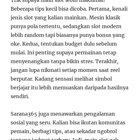
Trik supaya main slot lebih maksimal?
Beberapa tips kecil bisa dicoba. Pertama, kenali
jenis slot yang kalian mainkan. Mesin klasik
punya pola tertentu, sedangkan slot modern
lebih random tapi biasanya punya bonus yang
oke. Kedua, tentukan budget dulu sebelum
mulai. Ini penting supaya permainan tetap
menyenangkan tanpa bikin stres. Terakhir,
jangan lupa nikmati setiap momen saat reel
berputar. Kadang sensasi melihat simbol
berjajar itu lebih memuaskan daripada hasilnya
sendiri.
Sarana365 juga menawarkan pengalaman
sosial yang seru. Kalian bisa ikutan komunitas
pemain, berbagi tips, atau sekadar ngobrol