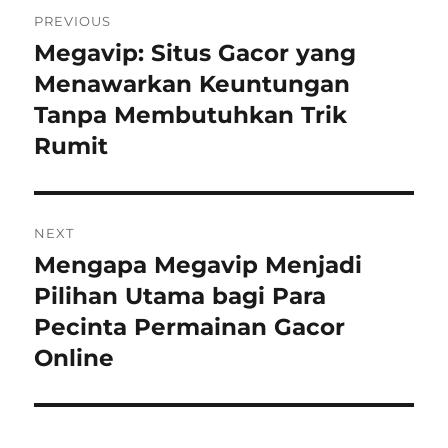
Post
PREVIOUS
navigation
Megavip: Situs Gacor yang
Previous
post:
Menawarkan Keuntungan
Tanpa Membutuhkan Trik
Rumit
NEXT
Mengapa Megavip Menjadi
Next
post:
Pilihan Utama bagi Para
Pecinta Permainan Gacor
Online