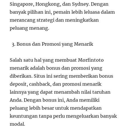
Singapore, Hongkong, dan Sydney. Dengan
banyak pilihan ini, pemain lebih leluasa dalam
merancang strategi dan meningkatkan
peluang menang.
Bonus dan Promosi yang Menarik
Salah satu hal yang membuat Morfintoto
menarik adalah bonus dan promosi yang
diberikan. Situs ini sering memberikan bonus
deposit, cashback, dan promosi menarik
lainnya yang dapat menambah nilai taruhan
Anda. Dengan bonus ini, Anda memiliki
peluang lebih besar untuk mendapatkan
keuntungan tanpa perlu mengeluarkan banyak
modal.