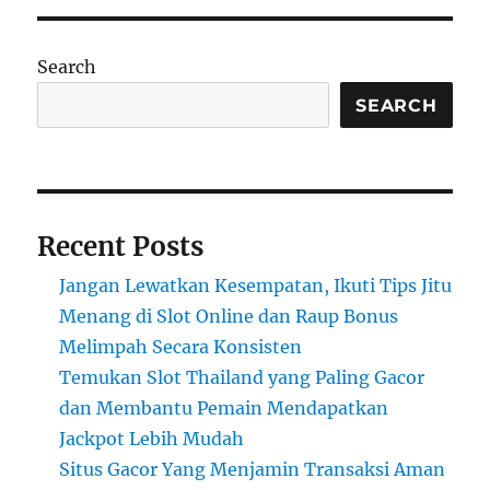
Search
SEARCH
Recent Posts
Jangan Lewatkan Kesempatan, Ikuti Tips Jitu
Menang di Slot Online dan Raup Bonus
Melimpah Secara Konsisten
Temukan Slot Thailand yang Paling Gacor
dan Membantu Pemain Mendapatkan
Jackpot Lebih Mudah
Situs Gacor Yang Menjamin Transaksi Aman