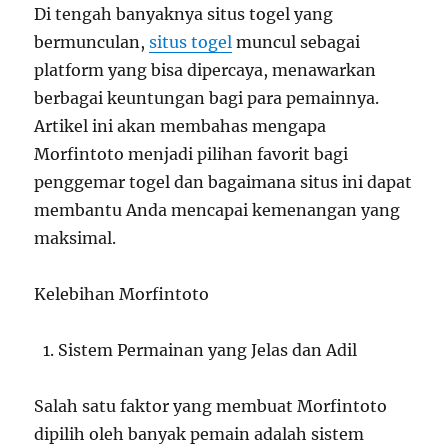
Di tengah banyaknya situs togel yang
bermunculan,
situs togel
muncul sebagai
platform yang bisa dipercaya, menawarkan
berbagai keuntungan bagi para pemainnya.
Artikel ini akan membahas mengapa
Morfintoto menjadi pilihan favorit bagi
penggemar togel dan bagaimana situs ini dapat
membantu Anda mencapai kemenangan yang
maksimal.
Kelebihan Morfintoto
Sistem Permainan yang Jelas dan Adil
Salah satu faktor yang membuat Morfintoto
dipilih oleh banyak pemain adalah sistem