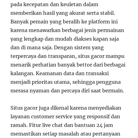
pada kecepatan dan keuletan dalam
memberikan hasil yang akurat serta stabil.
Banyak pemain yang beralih ke platform ini
karena menawarkan berbagai jenis permainan
yang lengkap dan mudah diakses kapan saja
dan di mana saja. Dengan sistem yang
terpercaya dan transparan, situs gacor mampu
menarik perhatian banyak bettor dari berbagai
kalangan. Keamanan data dan transaksi
menjadi prioritas utama, sehingga pengguna
merasa nyaman dan percaya diri saat bermain.
Situs gacor juga dikenal karena menyediakan
layanan customer service yang responsif dan
ramah. Fitur live chat dan bantuan 24 jam
memastikan setiap masalah atau pertanyaan