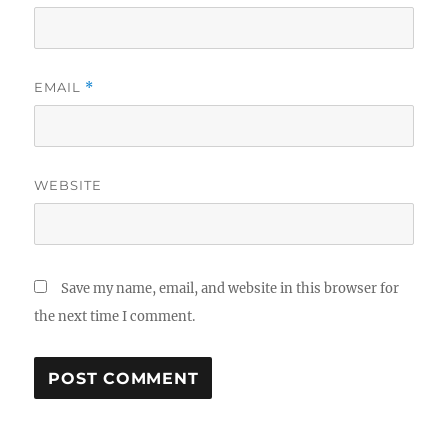
EMAIL
*
WEBSITE
Save my name, email, and website in this browser for
the next time I comment.