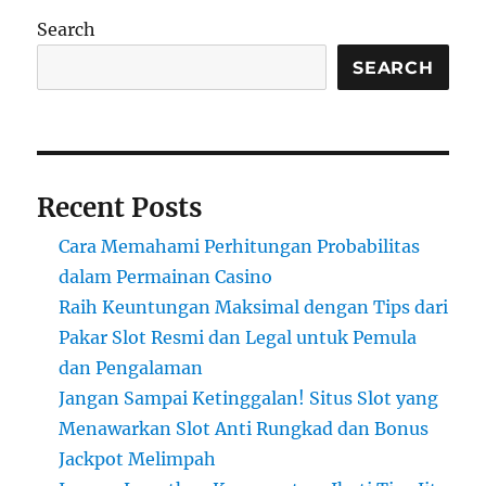
Search
SEARCH
Recent Posts
Cara Memahami Perhitungan Probabilitas
dalam Permainan Casino
Raih Keuntungan Maksimal dengan Tips dari
Pakar Slot Resmi dan Legal untuk Pemula
dan Pengalaman
Jangan Sampai Ketinggalan! Situs Slot yang
Menawarkan Slot Anti Rungkad dan Bonus
Jackpot Melimpah