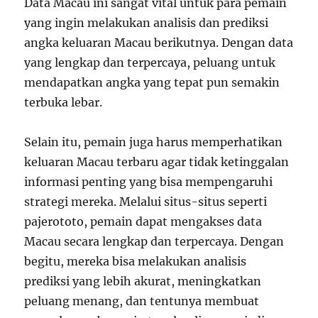
Data Macau ini sangat vital untuk para pemain
yang ingin melakukan analisis dan prediksi
angka keluaran Macau berikutnya. Dengan data
yang lengkap dan terpercaya, peluang untuk
mendapatkan angka yang tepat pun semakin
terbuka lebar.
Selain itu, pemain juga harus memperhatikan
keluaran Macau terbaru agar tidak ketinggalan
informasi penting yang bisa mempengaruhi
strategi mereka. Melalui situs-situs seperti
pajerototo, pemain dapat mengakses data
Macau secara lengkap dan terpercaya. Dengan
begitu, mereka bisa melakukan analisis
prediksi yang lebih akurat, meningkatkan
peluang menang, dan tentunya membuat