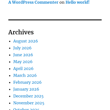
A WordPress Commenter
on
Hello world!
Archives
August 2026
July 2026
June 2026
May 2026
April 2026
March 2026
February 2026
January 2026
December 2025
November 2025
October 2025