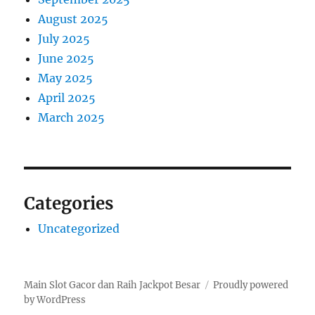
August 2025
July 2025
June 2025
May 2025
April 2025
March 2025
Categories
Uncategorized
Main Slot Gacor dan Raih Jackpot Besar
Proudly powered
by WordPress