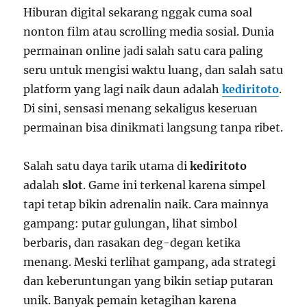
Hiburan digital sekarang nggak cuma soal
nonton film atau scrolling media sosial. Dunia
permainan online jadi salah satu cara paling
seru untuk mengisi waktu luang, dan salah satu
platform yang lagi naik daun adalah
kediritoto
.
Di sini, sensasi menang sekaligus keseruan
permainan bisa dinikmati langsung tanpa ribet.
Salah satu daya tarik utama di
kediritoto
adalah
slot
. Game ini terkenal karena simpel
tapi tetap bikin adrenalin naik. Cara mainnya
gampang: putar gulungan, lihat simbol
berbaris, dan rasakan deg-degan ketika
menang. Meski terlihat gampang, ada strategi
dan keberuntungan yang bikin setiap putaran
unik. Banyak pemain ketagihan karena