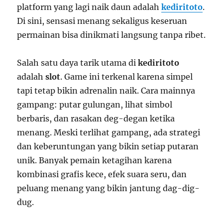
platform yang lagi naik daun adalah
kediritoto
.
Di sini, sensasi menang sekaligus keseruan
permainan bisa dinikmati langsung tanpa ribet.
Salah satu daya tarik utama di
kediritoto
adalah
slot
. Game ini terkenal karena simpel
tapi tetap bikin adrenalin naik. Cara mainnya
gampang: putar gulungan, lihat simbol
berbaris, dan rasakan deg-degan ketika
menang. Meski terlihat gampang, ada strategi
dan keberuntungan yang bikin setiap putaran
unik. Banyak pemain ketagihan karena
kombinasi grafis kece, efek suara seru, dan
peluang menang yang bikin jantung dag-dig-
dug.