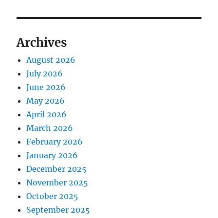
Archives
August 2026
July 2026
June 2026
May 2026
April 2026
March 2026
February 2026
January 2026
December 2025
November 2025
October 2025
September 2025