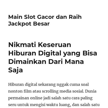
Main Slot Gacor dan Raih
Jackpot Besar
Nikmati Keseruan
Hiburan Digital yang Bisa
Dimainkan Dari Mana
Saja
Hiburan digital sekarang nggak cuma soal
nonton film atau scrolling media sosial. Dunia
permainan online jadi salah satu cara paling
seru untuk mengisi waktu luang, dan salah satu