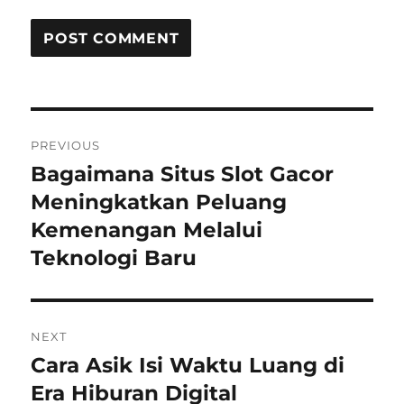
Post
PREVIOUS
navigation
Bagaimana Situs Slot Gacor
Previous
post:
Meningkatkan Peluang
Kemenangan Melalui
Teknologi Baru
NEXT
Cara Asik Isi Waktu Luang di
Next
post:
Era Hiburan Digital