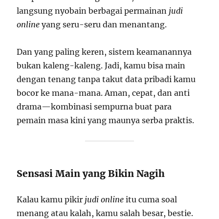
langsung nyobain berbagai permainan
judi
online
yang seru-seru dan menantang.
Dan yang paling keren, sistem keamanannya
bukan kaleng-kaleng. Jadi, kamu bisa main
dengan tenang tanpa takut data pribadi kamu
bocor ke mana-mana. Aman, cepat, dan anti
drama—kombinasi sempurna buat para
pemain masa kini yang maunya serba praktis.
Sensasi Main yang Bikin Nagih
Kalau kamu pikir
judi online
itu cuma soal
menang atau kalah, kamu salah besar, bestie.