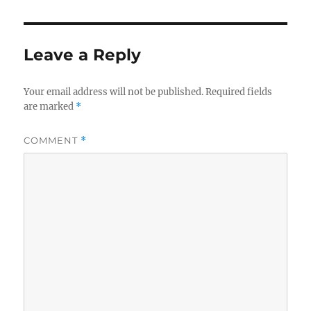
Leave a Reply
Your email address will not be published.
Required fields
are marked
*
COMMENT
*