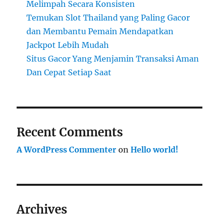
Melimpah Secara Konsisten
Temukan Slot Thailand yang Paling Gacor
dan Membantu Pemain Mendapatkan
Jackpot Lebih Mudah
Situs Gacor Yang Menjamin Transaksi Aman
Dan Cepat Setiap Saat
Recent Comments
A WordPress Commenter
on
Hello world!
Archives