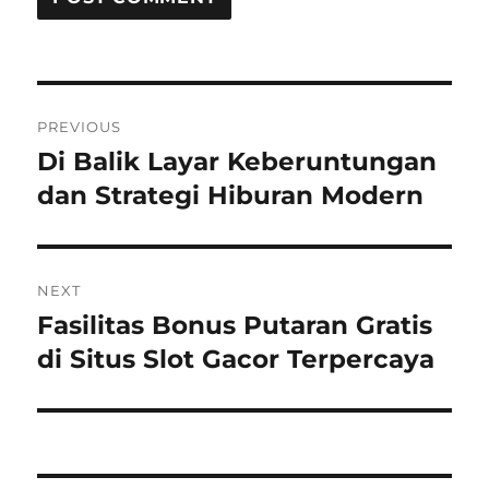
Post
PREVIOUS
navigation
Di Balik Layar Keberuntungan
Previous
post:
dan Strategi Hiburan Modern
NEXT
Fasilitas Bonus Putaran Gratis
Next
post:
di Situs Slot Gacor Terpercaya