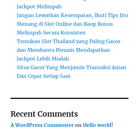
Jackpot Melimpah
Jangan Lewatkan Kesempatan, Ikuti Tips Jitu
Menang di Slot Online dan Raup Bonus
Melimpah Secara Konsisten
Temukan Slot Thailand yang Paling Gacor
dan Membantu Pemain Mendapatkan
Jackpot Lebih Mudah
Situs Gacor Yang Menjamin Transaksi Aman
Dan Cepat Setiap Saat
Recent Comments
A WordPress Commenter
on
Hello world!