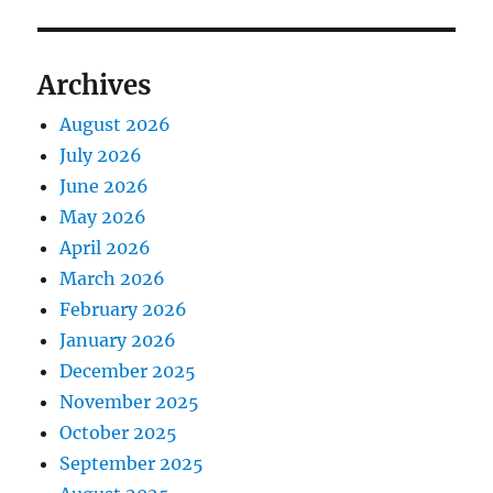
Archives
August 2026
July 2026
June 2026
May 2026
April 2026
March 2026
February 2026
January 2026
December 2025
November 2025
October 2025
September 2025