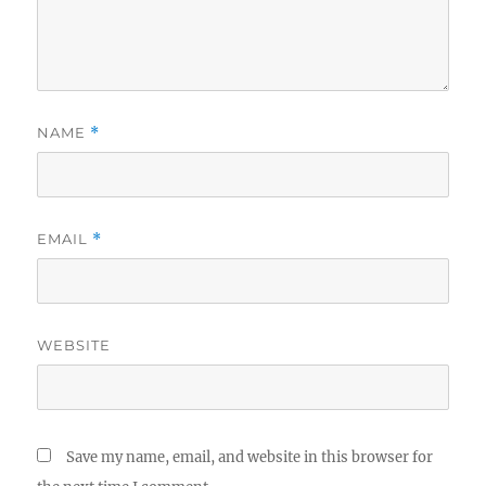
NAME
*
EMAIL
*
WEBSITE
Save my name, email, and website in this browser for