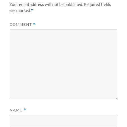
Your email address will not be published.
Required fields
are marked
*
COMMENT
*
NAME
*