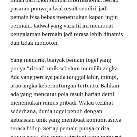
mulai dari lokal sampai internasional. Setiap
pasaran punya jadwal result sendiri, jadi
pemain bisa bebas menentukan kapan ingin
bermain. Jadwal yang variatif ini membuat
pengalaman bermain jadi terasa lebih dinamis
dan tidak monoton.
Yang menarik, banyak pemain togel yang
punya “ritual” unik sebelum memilih angka.
Ada yang percaya pada tanggal lahir, mimpi,
atau angka keberuntungan tertentu. Bahkan
ada yang mencatat pola result harian demi
menemukan rumus pribadi. Walau terlihat
sederhana, dunia togel penuh dengan
kebiasaan unik yang membuat komunitasnya
terasa hidup. Setiap pemain punya cerita,