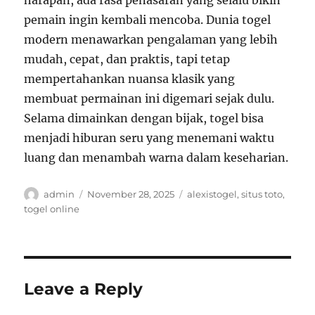
harapan, ada rasa penasaran yang selalu bikin
pemain ingin kembali mencoba. Dunia togel
modern menawarkan pengalaman yang lebih
mudah, cepat, dan praktis, tapi tetap
mempertahankan nuansa klasik yang
membuat permainan ini digemari sejak dulu.
Selama dimainkan dengan bijak, togel bisa
menjadi hiburan seru yang menemani waktu
luang dan menambah warna dalam keseharian.
Author
Posted
Tags
admin
November 28, 2025
alexistogel
,
situs toto
,
on
togel online
Leave a Reply