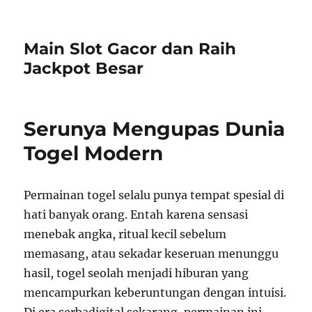
Main Slot Gacor dan Raih
Jackpot Besar
Serunya Mengupas Dunia
Togel Modern
Permainan togel selalu punya tempat spesial di
hati banyak orang. Entah karena sensasi
menebak angka, ritual kecil sebelum
memasang, atau sekadar keseruan menunggu
hasil, togel seolah menjadi hiburan yang
mencampurkan keberuntungan dengan intuisi.