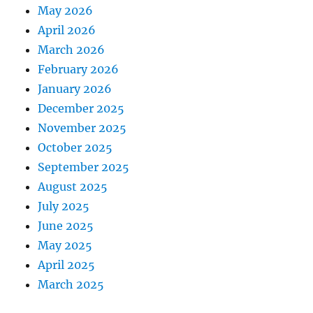
May 2026
April 2026
March 2026
February 2026
January 2026
December 2025
November 2025
October 2025
September 2025
August 2025
July 2025
June 2025
May 2025
April 2025
March 2025