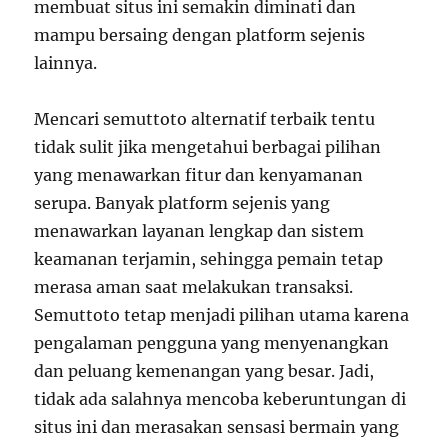
membuat situs ini semakin diminati dan
mampu bersaing dengan platform sejenis
lainnya.
Mencari semuttoto alternatif terbaik tentu
tidak sulit jika mengetahui berbagai pilihan
yang menawarkan fitur dan kenyamanan
serupa. Banyak platform sejenis yang
menawarkan layanan lengkap dan sistem
keamanan terjamin, sehingga pemain tetap
merasa aman saat melakukan transaksi.
Semuttoto tetap menjadi pilihan utama karena
pengalaman pengguna yang menyenangkan
dan peluang kemenangan yang besar. Jadi,
tidak ada salahnya mencoba keberuntungan di
situs ini dan merasakan sensasi bermain yang