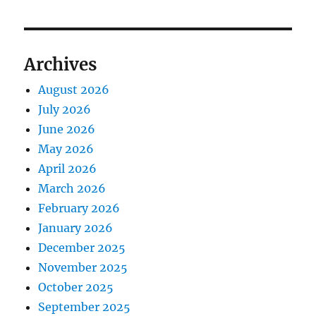
Archives
August 2026
July 2026
June 2026
May 2026
April 2026
March 2026
February 2026
January 2026
December 2025
November 2025
October 2025
September 2025