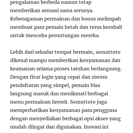
pengalaman berbeda namun tetap
memberikan sensasi sama serunya.
Keberagaman permainan dan bonus melimpah
membuat para pemain betah dan terus kembali
untuk mencoba peruntungan mereka.
Lebih dari sekadar tempat bermain, semuttoto
dikenal mampu memberikan kenyamanan dan
keamanan selama proses taruhan berlangsung.
Dengan fitur login yang cepat dan sistem
pendaftaran yang simpel, pemain bisa
langsung masuk dan menikmati berbagai
menu permainan favorit. Semuttoto juga
memperhatikan kenyamanan para pengguna
dengan menyediakan berbagai opsi akses yang
mudah diingat dan digunakan. Inovasi ini