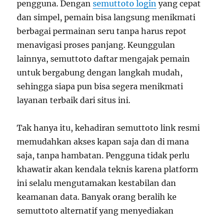
pengguna. Dengan
semuttoto login
yang cepat
dan simpel, pemain bisa langsung menikmati
berbagai permainan seru tanpa harus repot
menavigasi proses panjang. Keunggulan
lainnya, semuttoto daftar mengajak pemain
untuk bergabung dengan langkah mudah,
sehingga siapa pun bisa segera menikmati
layanan terbaik dari situs ini.
Tak hanya itu, kehadiran semuttoto link resmi
memudahkan akses kapan saja dan di mana
saja, tanpa hambatan. Pengguna tidak perlu
khawatir akan kendala teknis karena platform
ini selalu mengutamakan kestabilan dan
keamanan data. Banyak orang beralih ke
semuttoto alternatif yang menyediakan