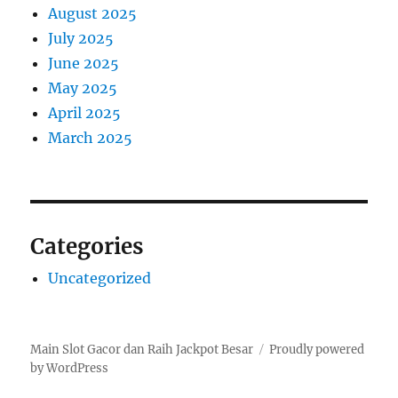
August 2025
July 2025
June 2025
May 2025
April 2025
March 2025
Categories
Uncategorized
Main Slot Gacor dan Raih Jackpot Besar
Proudly powered
by WordPress