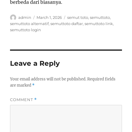
berbeda dari biasanya.
Author
Posted
Tags
admin
March 1, 2026
semut toto
,
semuttoto
,
on
semuttoto alternatif
,
semuttoto daftar
,
semuttoto link
,
semuttoto login
Leave a Reply
Your email address will not be published.
Required fields
are marked
*
COMMENT
*