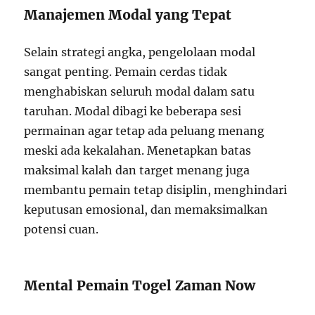
Manajemen Modal yang Tepat
Selain strategi angka, pengelolaan modal
sangat penting. Pemain cerdas tidak
menghabiskan seluruh modal dalam satu
taruhan. Modal dibagi ke beberapa sesi
permainan agar tetap ada peluang menang
meski ada kekalahan. Menetapkan batas
maksimal kalah dan target menang juga
membantu pemain tetap disiplin, menghindari
keputusan emosional, dan memaksimalkan
potensi cuan.
Mental Pemain Togel Zaman Now