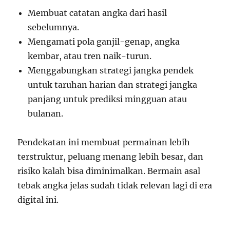
Membuat catatan angka dari hasil
sebelumnya.
Mengamati pola ganjil-genap, angka
kembar, atau tren naik-turun.
Menggabungkan strategi jangka pendek
untuk taruhan harian dan strategi jangka
panjang untuk prediksi mingguan atau
bulanan.
Pendekatan ini membuat permainan lebih
terstruktur, peluang menang lebih besar, dan
risiko kalah bisa diminimalkan. Bermain asal
tebak angka jelas sudah tidak relevan lagi di era
digital ini.