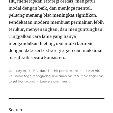
HK
, menerapkan strategi cerdas, mengatur
modal dengan baik, dan menjaga mental,
peluang menang bisa meningkat signifikan.
Pendekatan modern membuat permainan lebih
terukur, menyenangkan, dan menguntungkan.
Tinggalkan cara lama yang hanya
mengandalkan feeling, dan mulai bermain
dengan data serta strategi agar cuan maksimal
bisa diraih secara konsisten.
Posted
Tags
January 18, 2026
data hk
,
hk pools resmi
,
keluaran hk
,
on
keluaran togel hongkong
,
live draw hk
,
result hk
,
togel hk
,
on
togel hongkong
Leave a comment
Bongkar
Pola
Togel
Zaman
Now:
Search
Trik