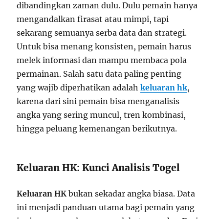
dibandingkan zaman dulu. Dulu pemain hanya
mengandalkan firasat atau mimpi, tapi
sekarang semuanya serba data dan strategi.
Untuk bisa menang konsisten, pemain harus
melek informasi dan mampu membaca pola
permainan. Salah satu data paling penting
yang wajib diperhatikan adalah
keluaran hk
,
karena dari sini pemain bisa menganalisis
angka yang sering muncul, tren kombinasi,
hingga peluang kemenangan berikutnya.
Keluaran HK: Kunci Analisis Togel
Keluaran HK
bukan sekadar angka biasa. Data
ini menjadi panduan utama bagi pemain yang