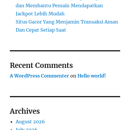
dan Membantu Pemain Mendapatkan
Jackpot Lebih Mudah
Situs Gacor Yang Menjamin Transaksi Aman
Dan Cepat Setiap Saat
Recent Comments
A WordPress Commenter
on
Hello world!
Archives
August 2026
July 2026