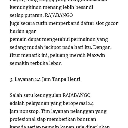
kemungkinan menang lebih besar di
setiap putaran. RAJABANGO
juga secara rutin memperbarui daftar slot gacor
harian agar
pemain dapat mengetahui permainan yang
sedang mudah jackpot pada hari itu. Dengan
fitur menarik ini, peluang meraih Maxwin
semakin terbuka lebar.
3. Layanan 24 Jam Tanpa Henti
Salah satu keunggulan RAJABANGO
adalah pelayanan yang beroperasi 24
jam nonstop. Tim layanan pelanggan yang
profesional siap memberikan bantuan
kepada setiap pemain kapan saja diperlukan,