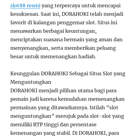
slot88 resmi
yang terpercaya untuk mencapai
kesuksesan. Saat ini, DORAHOKI telah menjadi
favorit di kalangan penggemar slot. Situs ini
menawarkan berbagai keuntungan,
menciptakan suasana bermain yang aman dan
menyenangkan, serta memberikan peluang
besar untuk memenangkan hadiah.
Keunggulan DORAHOKI Sebagai Situs Slot yang
Menguntungkan
DORAHOKI menjadi pilihan utama bagi para
pemain judi karena kemudahan memenangkan
permainan yang ditawarkannya. Istilah “slot
menguntungkan” merujuk pada slot-slot yang
memiliki RTP tinggi dan persentase
kemenangan yang stabil. Di DORAHOKI, para