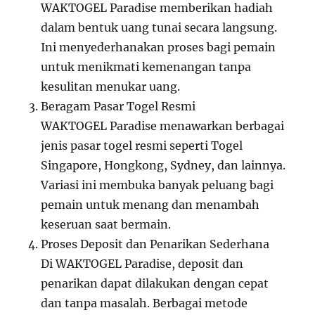
WAKTOGEL Paradise memberikan hadiah
dalam bentuk uang tunai secara langsung.
Ini menyederhanakan proses bagi pemain
untuk menikmati kemenangan tanpa
kesulitan menukar uang.
Beragam Pasar Togel Resmi
WAKTOGEL Paradise menawarkan berbagai
jenis pasar togel resmi seperti Togel
Singapore, Hongkong, Sydney, dan lainnya.
Variasi ini membuka banyak peluang bagi
pemain untuk menang dan menambah
keseruan saat bermain.
Proses Deposit dan Penarikan Sederhana
Di WAKTOGEL Paradise, deposit dan
penarikan dapat dilakukan dengan cepat
dan tanpa masalah. Berbagai metode