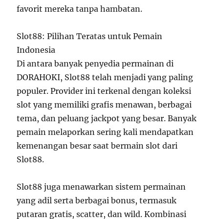
favorit mereka tanpa hambatan.
Slot88: Pilihan Teratas untuk Pemain
Indonesia
Di antara banyak penyedia permainan di
DORAHOKI, Slot88 telah menjadi yang paling
populer. Provider ini terkenal dengan koleksi
slot yang memiliki grafis menawan, berbagai
tema, dan peluang jackpot yang besar. Banyak
pemain melaporkan sering kali mendapatkan
kemenangan besar saat bermain slot dari
Slot88.
Slot88 juga menawarkan sistem permainan
yang adil serta berbagai bonus, termasuk
putaran gratis, scatter, dan wild. Kombinasi