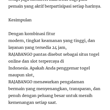
pemain yang aktif berpartisipasi setiap harinya.
Kesimpulan
Dengan kombinasi fitur
modern, tingkat keamanan yang tinggi, dan
layanan yang tersedia 24 jam,
RAJABANGO pantas disebut sebagai situs togel
online dan slot terpercaya di
Indonesia. Apakah Anda penggemar togel
maupun slot,
RAJABANGO menawarkan pengalaman
bermain yang menyenangkan, transparan, dan
penuh dengan peluang besar untuk meraih
kemenangan setiap saat.