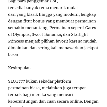
Bagi para penggemar slot,
tersedia banyak tema menarik mulai
dari yang klasik hingga yang modern, lengkap
dengan fitur bonus yang membuat permainan
semakin menantang. Permainan seperti Gates
of Olympus, Sweet Bonanza, dan Starlight
Princess menjadi pilihan favorit karena mudah
dimainkan dan sering kali menawarkan jackpot
besar.
Kesimpulan
SLOT777 bukan sekadar platform
permainan biasa, melainkan juga tempat
terbaik bagi mereka yang mencari
keberuntungan dan cuan secara online. Dengan