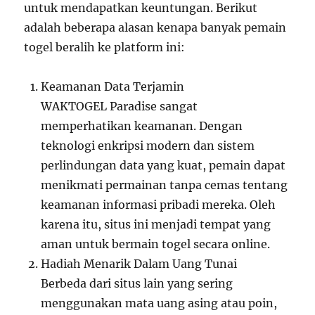
untuk mendapatkan keuntungan. Berikut
adalah beberapa alasan kenapa banyak pemain
togel beralih ke platform ini:
Keamanan Data Terjamin
WAKTOGEL Paradise sangat
memperhatikan keamanan. Dengan
teknologi enkripsi modern dan sistem
perlindungan data yang kuat, pemain dapat
menikmati permainan tanpa cemas tentang
keamanan informasi pribadi mereka. Oleh
karena itu, situs ini menjadi tempat yang
aman untuk bermain togel secara online.
Hadiah Menarik Dalam Uang Tunai
Berbeda dari situs lain yang sering
menggunakan mata uang asing atau poin,