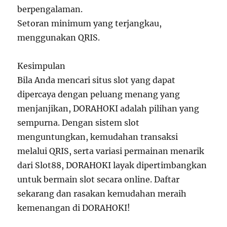
berpengalaman.
Setoran minimum yang terjangkau,
menggunakan QRIS.
Kesimpulan
Bila Anda mencari situs slot yang dapat
dipercaya dengan peluang menang yang
menjanjikan, DORAHOKI adalah pilihan yang
sempurna. Dengan sistem slot
menguntungkan, kemudahan transaksi
melalui QRIS, serta variasi permainan menarik
dari Slot88, DORAHOKI layak dipertimbangkan
untuk bermain slot secara online. Daftar
sekarang dan rasakan kemudahan meraih
kemenangan di DORAHOKI!