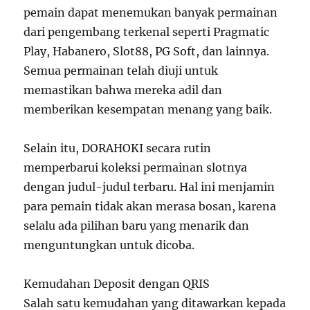
pemain dapat menemukan banyak permainan
dari pengembang terkenal seperti Pragmatic
Play, Habanero, Slot88, PG Soft, dan lainnya.
Semua permainan telah diuji untuk
memastikan bahwa mereka adil dan
memberikan kesempatan menang yang baik.
Selain itu, DORAHOKI secara rutin
memperbarui koleksi permainan slotnya
dengan judul-judul terbaru. Hal ini menjamin
para pemain tidak akan merasa bosan, karena
selalu ada pilihan baru yang menarik dan
menguntungkan untuk dicoba.
Kemudahan Deposit dengan QRIS
Salah satu kemudahan yang ditawarkan kepada