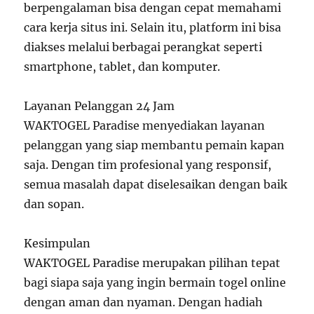
berpengalaman bisa dengan cepat memahami
cara kerja situs ini. Selain itu, platform ini bisa
diakses melalui berbagai perangkat seperti
smartphone, tablet, dan komputer.
Layanan Pelanggan 24 Jam
WAKTOGEL Paradise menyediakan layanan
pelanggan yang siap membantu pemain kapan
saja. Dengan tim profesional yang responsif,
semua masalah dapat diselesaikan dengan baik
dan sopan.
Kesimpulan
WAKTOGEL Paradise merupakan pilihan tepat
bagi siapa saja yang ingin bermain togel online
dengan aman dan nyaman. Dengan hadiah