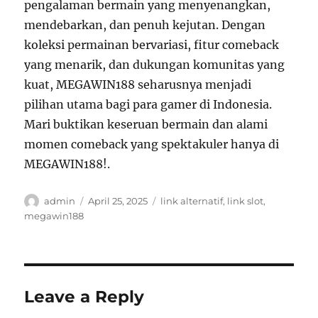
pengalaman bermain yang menyenangkan,
mendebarkan, dan penuh kejutan. Dengan
koleksi permainan bervariasi, fitur comeback
yang menarik, dan dukungan komunitas yang
kuat, MEGAWIN188 seharusnya menjadi
pilihan utama bagi para gamer di Indonesia.
Mari buktikan keseruan bermain dan alami
momen comeback yang spektakuler hanya di
MEGAWIN188!.
Author
Posted
Tags
admin
April 25, 2025
link alternatif
,
link slot
,
on
megawin188
Leave a Reply