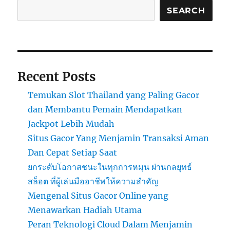
SEARCH
Recent Posts
Temukan Slot Thailand yang Paling Gacor
dan Membantu Pemain Mendapatkan
Jackpot Lebih Mudah
Situs Gacor Yang Menjamin Transaksi Aman
Dan Cepat Setiap Saat
ยกระดับโอกาสชนะในทุกการหมุน ผ่านกลยุทธ์
สล็อต ที่ผู้เล่นมืออาชีพให้ความสำคัญ
Mengenal Situs Gacor Online yang
Menawarkan Hadiah Utama
Peran Teknologi Cloud Dalam Menjamin