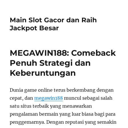
Main Slot Gacor dan Raih
Jackpot Besar
MEGAWIN188: Comeback
Penuh Strategi dan
Keberuntungan
Dunia game online terus berkembang dengan
cepat, dan
megawin188
muncul sebagai salah
satu situs terbaik yang menawarkan
pengalaman bermain yang luar biasa bagi para
penggemarnya. Dengan reputasi yang semakin