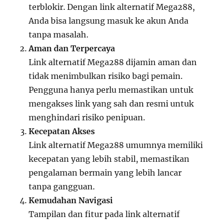
terblokir. Dengan link alternatif Mega288,
Anda bisa langsung masuk ke akun Anda
tanpa masalah.
Aman dan Terpercaya
Link alternatif Mega288 dijamin aman dan
tidak menimbulkan risiko bagi pemain.
Pengguna hanya perlu memastikan untuk
mengakses link yang sah dan resmi untuk
menghindari risiko penipuan.
Kecepatan Akses
Link alternatif Mega288 umumnya memiliki
kecepatan yang lebih stabil, memastikan
pengalaman bermain yang lebih lancar
tanpa gangguan.
Kemudahan Navigasi
Tampilan dan fitur pada link alternatif