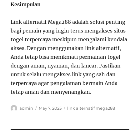
Kesimpulan
Link alternatif Mega288 adalah solusi penting
bagi pemain yang ingin terus mengakses situs
togel terpercaya meskipun mengalami kendala
akses. Dengan menggunakan link alternatif,
Anda tetap bisa menikmati permainan togel
dengan aman, nyaman, dan lancar. Pastikan
untuk selalu mengakses link yang sah dan
terpercaya agar pengalaman bermain Anda
tetap aman dan menyenangkan.
Author
Posted
Tags
admin
May 7, 2025
link alternatif mega288
on