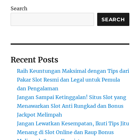
Search
SEARCH
Recent Posts
Raih Keuntungan Maksimal dengan Tips dari
Pakar Slot Resmi dan Legal untuk Pemula
dan Pengalaman
Jangan Sampai Ketinggalan! Situs Slot yang
Menawarkan Slot Anti Rungkad dan Bonus
Jackpot Melimpah
Jangan Lewatkan Kesempatan, Ikuti Tips Jitu
Menang di Slot Online dan Raup Bonus