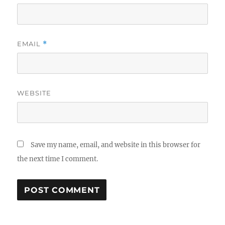
EMAIL
*
WEBSITE
Save my name, email, and website in this browser for
the next time I comment.