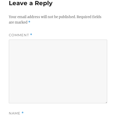
Leave a Reply
Your email address will not be published.
Required fields
are marked
*
COMMENT
*
NAME
*