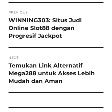
Post
PREVIOUS
navigation
WINNING303: Situs Judi
Previous
post:
Online Slot88 dengan
Progresif Jackpot
NEXT
Temukan Link Alternatif
Next
post:
Mega288 untuk Akses Lebih
Mudah dan Aman