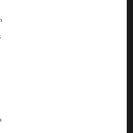
n
n
k
u