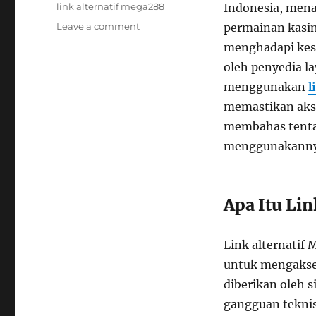
on
Tags
link alternatif mega288
Indonesia, menaw
on
Leave a comment
permainan kasi
Temukan
menghadapi kes
Link
oleh penyedia la
Alternatif
Mega288
menggunakan
l
untuk
memastikan akses
Akses
membahas tentan
Lebih
Mudah
menggunakanny
dan
Aman
Apa Itu Li
Link alternatif
untuk mengakses 
diberikan oleh 
gangguan teknis 