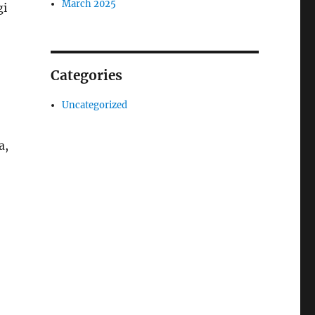
March 2025
gi
Categories
Uncategorized
a,