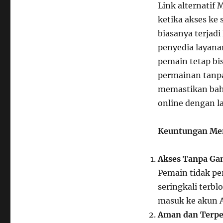
Togel
Link alternatif
Terpercaya
ketika akses ke 
biasanya terjad
penyedia layana
pemain tetap b
permainan tanpa
memastikan bahw
online dengan l
Keuntungan Men
Akses Tanpa Ga
Pemain tidak per
seringkali terbl
masuk ke akun 
Aman dan Terpe