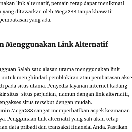
kan link alternatif, pemain tetap dapat menikmati
n yang ditawarkan oleh Mega288 tanpa khawatir
pembatasan yang ada.
 Menggunakan Link Alternatif
ngguan
Salah satu alasan utama menggunakan link
ah untuk menghindari pemblokiran atau pembatasan akse
di pada situs utama. Penyedia layanan internet kadang-
r situs-situs perjudian, namun dengan link alternatif,
ngakses situs tersebut dengan mudah.
amin
Mega288 sangat memperhatikan aspek keamanan
a. Penggunaan link alternatif yang sah akan tetap
n data pribadi dan transaksi finansial Anda. Pastikan