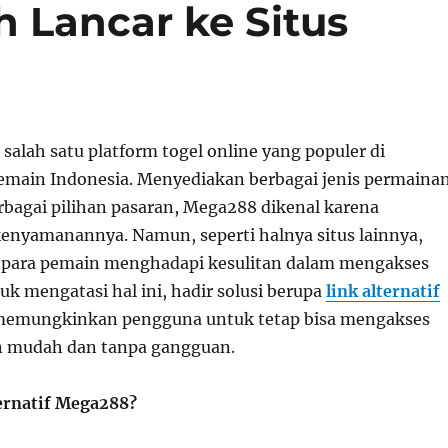
h Lancar ke Situs
alah satu platform togel online yang populer di
emain Indonesia. Menyediakan berbagai jenis permaina
rbagai pilihan pasaran, Mega288 dikenal karena
nyamanannya. Namun, seperti halnya situs lainnya,
para pemain menghadapi kesulitan dalam mengakses
uk mengatasi hal ini, hadir solusi berupa
link alternatif
emungkinkan pengguna untuk tetap bisa mengakses
n mudah dan tanpa gangguan.
ternatif Mega288?