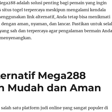
 Mega288 adalah solusi penting bagi pemain yang ingin
 situs togel terpercaya meskipun mengalami kendala
enggunakan link alternatif, Anda tetap bisa menikmati
 dengan aman, nyaman, dan lancar. Pastikan untuk sela
yang sah dan terpercaya agar pengalaman bermain And
 menyenangkan.
ernatif Mega288
ih Mudah dan Aman
alah satu platform judi online yang sangat populer di