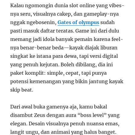
Kalau ngomongin dunia slot online yang vibes-
nya seru, visualnya cakep, dan gameplay-nya
nggak ngebosenin,
Gates of olympus
sudah
pasti masuk daftar teratas. Game ini dari dulu
memang jadi idola banyak pemain karena feel-
nya benar-benar beda—kayak diajak liburan
singkat ke istana para dewa, tapi versi digital
yang penuh kejutan. Boleh dibilang, dia ini
paket komplit: simple, cepat, tapi punya
potensi kemenangan yang bikin jantung kayak
skip beat.
Dari awal buka gamenya aja, kamu bakal
disambut Zeus dengan aura “boss level” yang
elegan. Desain visualnya penuh nuansa emas,
langit ungu, dan animasi yang halus banget.