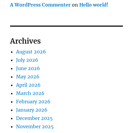
A WordPress Commenter
on
Hello world!
Archives
August 2026
July 2026
June 2026
May 2026
April 2026
March 2026
February 2026
January 2026
December 2025
November 2025