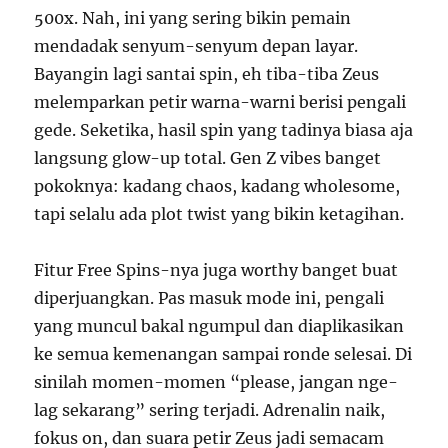
500x. Nah, ini yang sering bikin pemain
mendadak senyum-senyum depan layar.
Bayangin lagi santai spin, eh tiba-tiba Zeus
melemparkan petir warna-warni berisi pengali
gede. Seketika, hasil spin yang tadinya biasa aja
langsung glow-up total. Gen Z vibes banget
pokoknya: kadang chaos, kadang wholesome,
tapi selalu ada plot twist yang bikin ketagihan.
Fitur Free Spins-nya juga worthy banget buat
diperjuangkan. Pas masuk mode ini, pengali
yang muncul bakal ngumpul dan diaplikasikan
ke semua kemenangan sampai ronde selesai. Di
sinilah momen-momen “please, jangan nge-
lag sekarang” sering terjadi. Adrenalin naik,
fokus on, dan suara petir Zeus jadi semacam