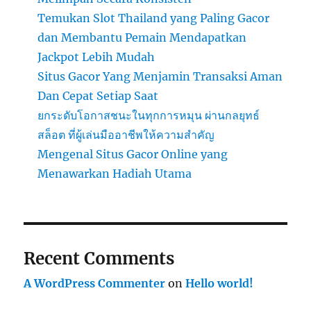
Temukan Slot Thailand yang Paling Gacor
dan Membantu Pemain Mendapatkan
Jackpot Lebih Mudah
Situs Gacor Yang Menjamin Transaksi Aman
Dan Cepat Setiap Saat
ยกระดับโอกาสชนะในทุกการหมุน ผ่านกลยุทธ์
สล็อต ที่ผู้เล่นมืออาชีพให้ความสำคัญ
Mengenal Situs Gacor Online yang
Menawarkan Hadiah Utama
Recent Comments
A WordPress Commenter
on
Hello world!