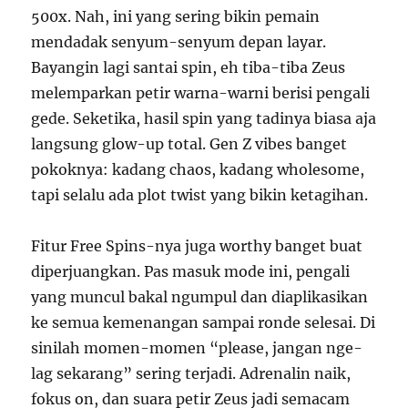
500x. Nah, ini yang sering bikin pemain
mendadak senyum-senyum depan layar.
Bayangin lagi santai spin, eh tiba-tiba Zeus
melemparkan petir warna-warni berisi pengali
gede. Seketika, hasil spin yang tadinya biasa aja
langsung glow-up total. Gen Z vibes banget
pokoknya: kadang chaos, kadang wholesome,
tapi selalu ada plot twist yang bikin ketagihan.
Fitur Free Spins-nya juga worthy banget buat
diperjuangkan. Pas masuk mode ini, pengali
yang muncul bakal ngumpul dan diaplikasikan
ke semua kemenangan sampai ronde selesai. Di
sinilah momen-momen “please, jangan nge-
lag sekarang” sering terjadi. Adrenalin naik,
fokus on, dan suara petir Zeus jadi semacam