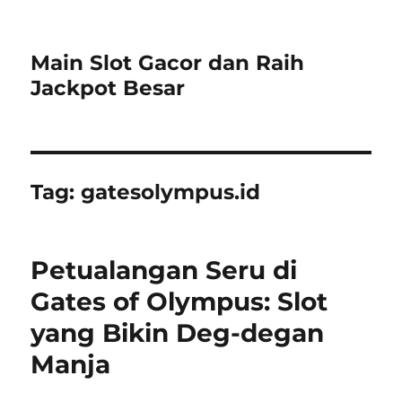
Main Slot Gacor dan Raih
Jackpot Besar
Tag:
gatesolympus.id
Petualangan Seru di
Gates of Olympus: Slot
yang Bikin Deg-degan
Manja