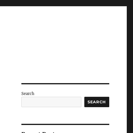
Search
SEARCH