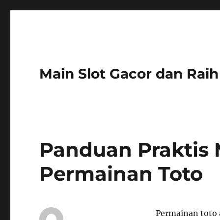
Main Slot Gacor dan Raih
Panduan Praktis
Permainan Toto
Permainan toto a