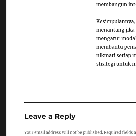
membangun inter
Kesimpulannya, 
menantang jika 
mengatur modal,
membantu pemain
nikmati setiap 
strategi untuk
Leave a Reply
Your email address will not be published.
Required fields