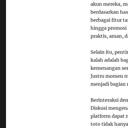
akun mereka, me
berdasarkan has
berbagai fitur t
hingga promosi
praktis, aman, d
Selain itu, pen
kalah adalah ba
kemenangan seri
Justru momen m
menjadi bagian 
Berinteraksi d
Diskusi mengenai
platform dapat 
toto tidak hanya