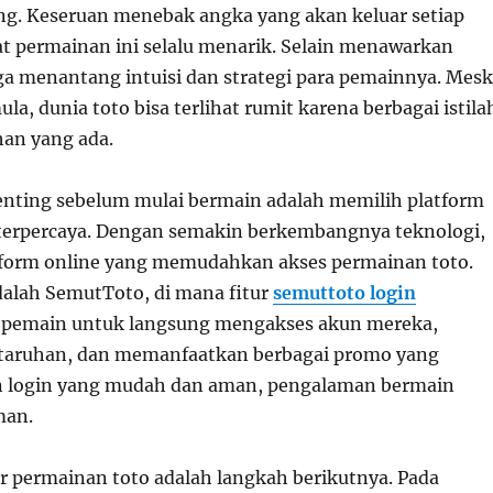
ng. Keseruan menebak angka yang akan keluar setiap
 permainan ini selalu menarik. Selain menawarkan
uga menantang intuisi dan strategi para pemainnya. Mesk
ula, dunia toto bisa terlihat rumit karena berbagai istila
han yang ada.
penting sebelum mulai bermain adalah memilih platform
terpercaya. Dengan semakin berkembangnya teknologi,
tform online yang memudahkan akses permainan toto.
dalah SemutToto, di mana fitur
semuttoto login
emain untuk langsung mengakses akun mereka,
 taruhan, dan memanfaatkan berbagai promo yang
an login yang mudah dan aman, pengalaman bermain
man.
permainan toto adalah langkah berikutnya. Pada