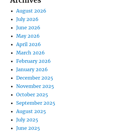
Archives
August 2026
July 2026
June 2026
May 2026
April 2026
March 2026
February 2026
January 2026
December 2025
November 2025
October 2025
September 2025
August 2025
July 2025
June 2025