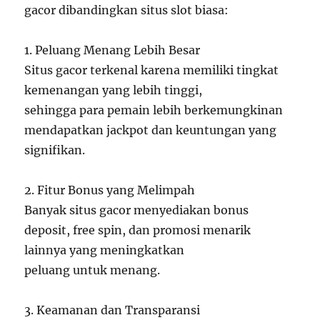
gacor dibandingkan situs slot biasa:
1. Peluang Menang Lebih Besar
Situs gacor terkenal karena memiliki tingkat
kemenangan yang lebih tinggi,
sehingga para pemain lebih berkemungkinan
mendapatkan jackpot dan keuntungan yang
signifikan.
2. Fitur Bonus yang Melimpah
Banyak situs gacor menyediakan bonus
deposit, free spin, dan promosi menarik
lainnya yang meningkatkan
peluang untuk menang.
3. Keamanan dan Transparansi