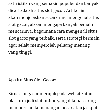
satu istilah yang semakin populer dan banyak
dicari adalah situs slot gacor. Artikel ini
akan menjelaskan secara rinci mengenai situs
slot gacor, alasan mengapa banyak pemain
mencarinya, bagaimana cara mengenali situs
slot gacor yang terbaik, serta strategi bermain
agar selalu memperoleh peluang menang
yang tinggi.
—
Apa itu Situs Slot Gacor?
Situs slot gacor merujuk pada website atau
platform judi slot online yang dikenal sering
memberikan kemenangan besar atau jackpot