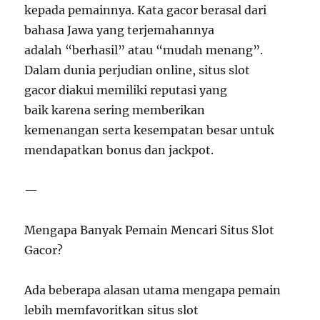
kepada pemainnya. Kata gacor berasal dari
bahasa Jawa yang terjemahannya
adalah “berhasil” atau “mudah menang”.
Dalam dunia perjudian online, situs slot
gacor diakui memiliki reputasi yang
baik karena sering memberikan
kemenangan serta kesempatan besar untuk
mendapatkan bonus dan jackpot.
—
Mengapa Banyak Pemain Mencari Situs Slot
Gacor?
Ada beberapa alasan utama mengapa pemain
lebih memfavoritkan situs slot