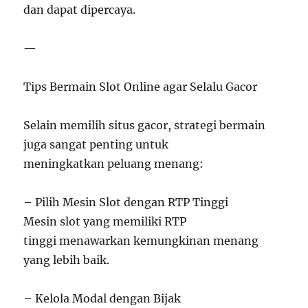
dan dapat dipercaya.
—
Tips Bermain Slot Online agar Selalu Gacor
Selain memilih situs gacor, strategi bermain
juga sangat penting untuk
meningkatkan peluang menang:
– Pilih Mesin Slot dengan RTP Tinggi
Mesin slot yang memiliki RTP
tinggi menawarkan kemungkinan menang
yang lebih baik.
– Kelola Modal dengan Bijak