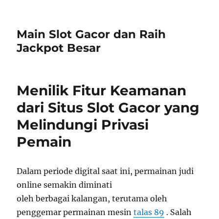
Main Slot Gacor dan Raih
Jackpot Besar
Menilik Fitur Keamanan
dari Situs Slot Gacor yang
Melindungi Privasi
Pemain
Dalam periode digital saat ini, permainan judi
online semakin diminati
oleh berbagai kalangan, terutama oleh
penggemar permainan mesin
talas 89
. Salah