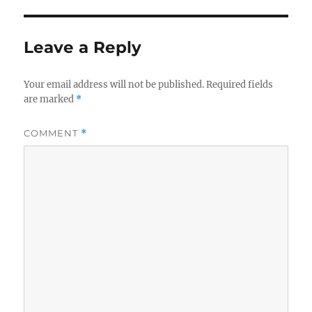
Leave a Reply
Your email address will not be published.
Required fields
are marked
*
COMMENT
*