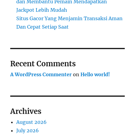
dan Membantu Pemain Mendapatkan
Jackpot Lebih Mudah
Situs Gacor Yang Menjamin Transaksi Aman
Dan Cepat Setiap Saat
Recent Comments
A WordPress Commenter
on
Hello world!
Archives
August 2026
July 2026