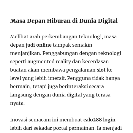
Masa Depan Hiburan di Dunia Digital
Melihat arah perkembangan teknologi, masa
depan
judi online
tampak semakin
menjanjikan. Penggabungan dengan teknologi
seperti augmented reality dan kecerdasan
buatan akan membawa pengalaman
slot
ke
level yang lebih imersif. Pengguna tidak hanya
bermain, tetapi juga berinteraksi secara
langsung dengan dunia digital yang terasa
nyata.
Inovasi semacam ini membuat
calo288 login
lebih dari sekadar portal permainan. Ia menjadi