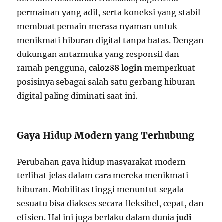
permainan yang adil, serta koneksi yang stabil
membuat pemain merasa nyaman untuk
menikmati hiburan digital tanpa batas. Dengan
dukungan antarmuka yang responsif dan
ramah pengguna,
calo288 login
memperkuat
posisinya sebagai salah satu gerbang hiburan
digital paling diminati saat ini.
Gaya Hidup Modern yang Terhubung
Perubahan gaya hidup masyarakat modern
terlihat jelas dalam cara mereka menikmati
hiburan. Mobilitas tinggi menuntut segala
sesuatu bisa diakses secara fleksibel, cepat, dan
efisien. Hal ini juga berlaku dalam dunia
judi