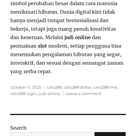
simbol perubahan besar dalam cara manusia
menikmati hiburan. Dunia digital kini tidak
hanya menjadi tempat bersosialisasi dan
bekerja, tetapi juga ruang penuh kreativitas
dan keseruan. Melalui
judi online
dan
permainan
slot
modern, setiap pengguna bisa
menemukan pengalaman hiburan yang segar,
interaktif, dan sesuai dengan semangat zaman
yang serba cepat.
Posted
Tags
October 11, 2025
calo288
,
calo288 daftar
,
calo288 link
,
on
on
calo288 login
,
judi online
Leave a comment
Era
Baru
Interaksi
Digital
yang
Search
Mengubah