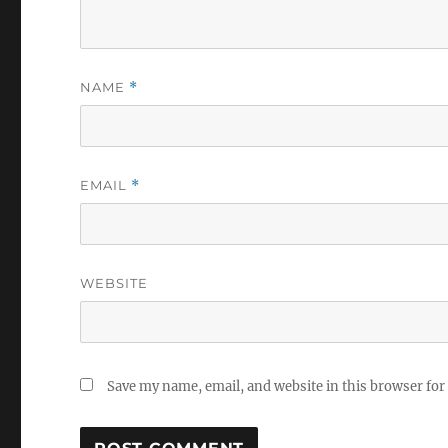
NAME
*
EMAIL
*
WEBSITE
Save my name, email, and website in this browser for