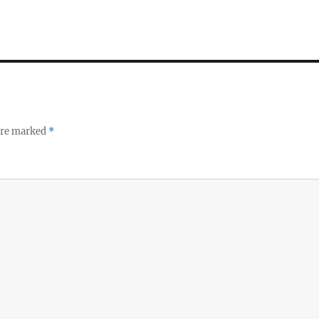
 are marked
*