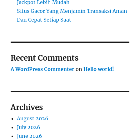
Jackpot Lebih Mudah
Situs Gacor Yang Menjamin Transaksi Aman
Dan Cepat Setiap Saat
Recent Comments
A WordPress Commenter
on
Hello world!
Archives
August 2026
July 2026
June 2026