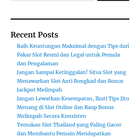
Recent Posts
Raih Keuntungan Maksimal dengan Tips dari
Pakar Slot Resmi dan Legal untuk Pemula
dan Pengalaman
Jangan Sampai Ketinggalan! Situs Slot yang
Menawarkan Slot Anti Rungkad dan Bonus
Jackpot Melimpah
Jangan Lewatkan Kesempatan, Ikuti Tips Jitu
Menang di Slot Online dan Raup Bonus
Melimpah Secara Konsisten
Temukan Slot Thailand yang Paling Gacor
dan Membantu Pemain Mendapatkan