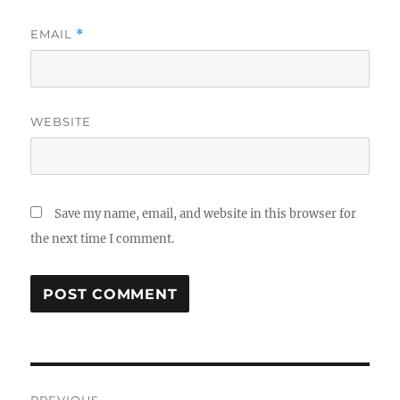
EMAIL
*
WEBSITE
Save my name, email, and website in this browser for
the next time I comment.
Post