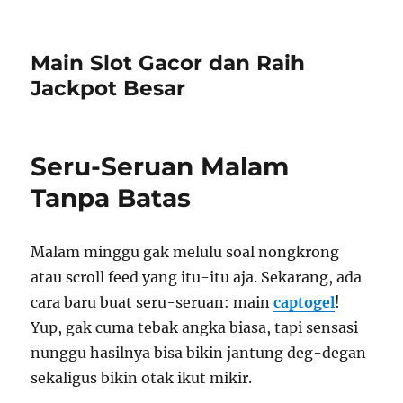
Main Slot Gacor dan Raih
Jackpot Besar
Seru-Seruan Malam
Tanpa Batas
Malam minggu gak melulu soal nongkrong
atau scroll feed yang itu-itu aja. Sekarang, ada
cara baru buat seru-seruan: main
captogel
!
Yup, gak cuma tebak angka biasa, tapi sensasi
nunggu hasilnya bisa bikin jantung deg-degan
sekaligus bikin otak ikut mikir.