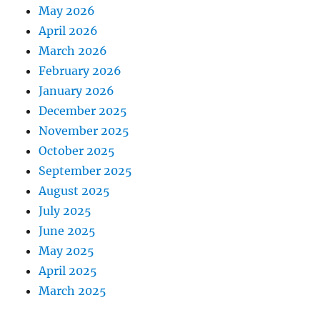
May 2026
April 2026
March 2026
February 2026
January 2026
December 2025
November 2025
October 2025
September 2025
August 2025
July 2025
June 2025
May 2025
April 2025
March 2025