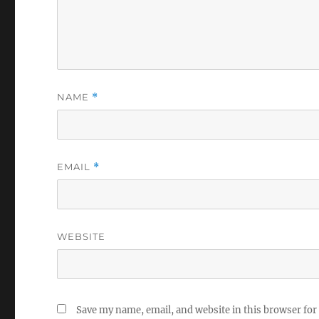
NAME
*
EMAIL
*
WEBSITE
Save my name, email, and website in this browser for