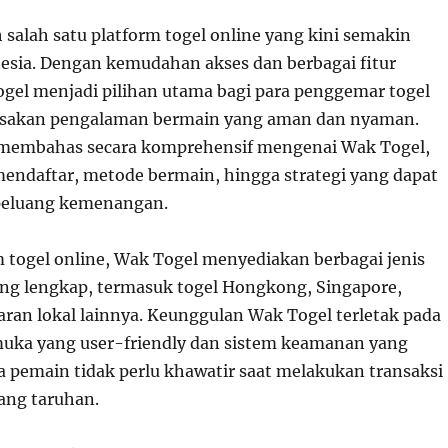
 salah satu platform togel online yang kini semakin
nesia. Dengan kemudahan akses dan berbagai fitur
gel menjadi pilihan utama bagi para penggemar togel
asakan pengalaman bermain yang aman dan nyaman.
n membahas secara komprehensif mengenai Wak Togel,
 mendaftar, metode bermain, hingga strategi yang dapat
eluang kemenangan.
m togel online, Wak Togel menyediakan berbagai jenis
ang lengkap, termasuk togel Hongkong, Singapore,
aran lokal lainnya. Keunggulan Wak Togel terletak pada
uka yang user-friendly dan sistem keamanan yang
a pemain tidak perlu khawatir saat melakukan transaksi
ng taruhan.