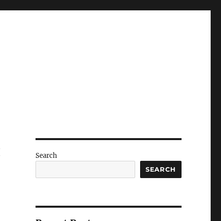
:
Search
SEARCH