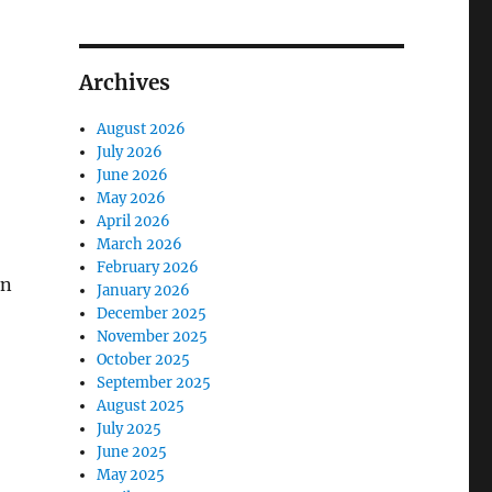
Archives
August 2026
July 2026
June 2026
May 2026
April 2026
March 2026
February 2026
an
January 2026
December 2025
November 2025
October 2025
September 2025
August 2025
July 2025
June 2025
May 2025