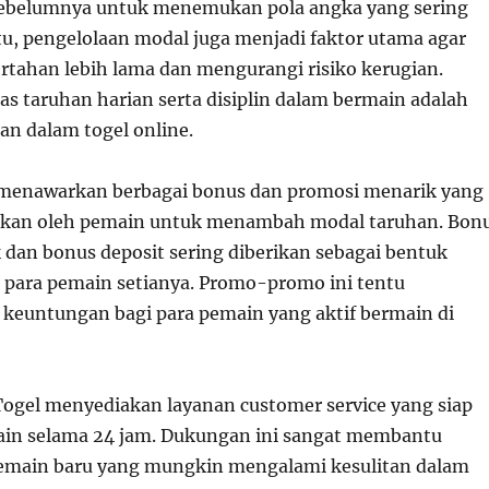
 sebelumnya untuk menemukan pola angka yang sering
itu, pengelolaan modal juga menjadi faktor utama agar
rtahan lebih lama dan mengurangi risiko kerugian.
s taruhan harian serta disiplin dalam bermain adalah
an dalam togel online.
 menawarkan berbagai bonus dan promosi menarik yang
tkan oleh pemain untuk menambah modal taruhan. Bon
k dan bonus deposit sering diberikan sebagai bentuk
a para pemain setianya. Promo-promo ini tentu
keuntungan bagi para pemain yang aktif bermain di
 Togel menyediakan layanan customer service yang siap
n selama 24 jam. Dukungan ini sangat membantu
pemain baru yang mungkin mengalami kesulitan dalam