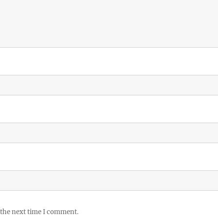
 the next time I comment.