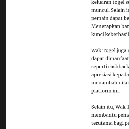
keluaran togel
muncul. Selain 
pemain dapat be
Menetapkan bata
kunci keberhasil
Wak Togel juga
dapat dimanfaa
seperti cashbac
apresiasi kepad
menambah nilai 
platform ini.
Selain itu, Wak
membantu pemai
terutama bagi 