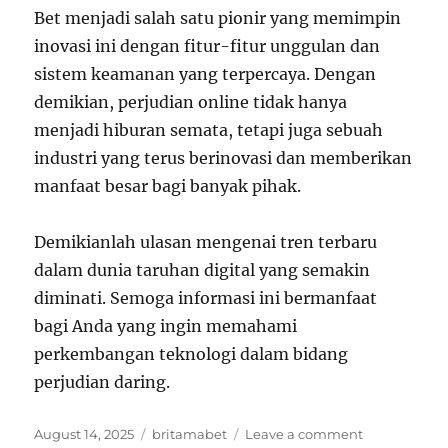
Bet menjadi salah satu pionir yang memimpin
inovasi ini dengan fitur-fitur unggulan dan
sistem keamanan yang terpercaya. Dengan
demikian, perjudian online tidak hanya
menjadi hiburan semata, tetapi juga sebuah
industri yang terus berinovasi dan memberikan
manfaat besar bagi banyak pihak.
Demikianlah ulasan mengenai tren terbaru
dalam dunia taruhan digital yang semakin
diminati. Semoga informasi ini bermanfaat
bagi Anda yang ingin memahami
perkembangan teknologi dalam bidang
perjudian daring.
Posted
Tags
on
August 14, 2025
britamabet
Leave a comment