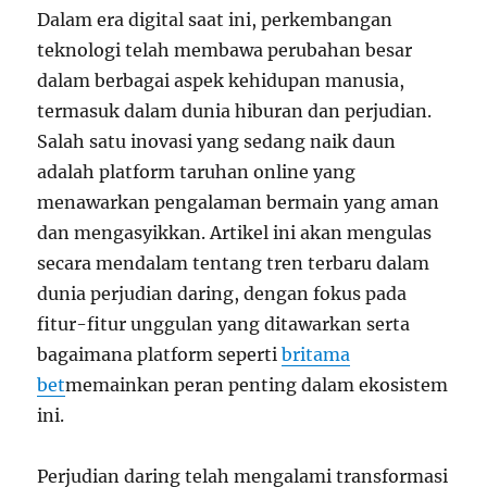
Dalam era digital saat ini, perkembangan
teknologi telah membawa perubahan besar
dalam berbagai aspek kehidupan manusia,
termasuk dalam dunia hiburan dan perjudian.
Salah satu inovasi yang sedang naik daun
adalah platform taruhan online yang
menawarkan pengalaman bermain yang aman
dan mengasyikkan. Artikel ini akan mengulas
secara mendalam tentang tren terbaru dalam
dunia perjudian daring, dengan fokus pada
fitur-fitur unggulan yang ditawarkan serta
bagaimana platform seperti
britama
bet
memainkan peran penting dalam ekosistem
ini.
Perjudian daring telah mengalami transformasi