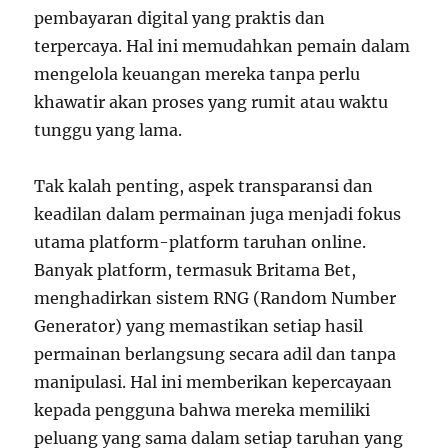
pembayaran digital yang praktis dan
terpercaya. Hal ini memudahkan pemain dalam
mengelola keuangan mereka tanpa perlu
khawatir akan proses yang rumit atau waktu
tunggu yang lama.
Tak kalah penting, aspek transparansi dan
keadilan dalam permainan juga menjadi fokus
utama platform-platform taruhan online.
Banyak platform, termasuk Britama Bet,
menghadirkan sistem RNG (Random Number
Generator) yang memastikan setiap hasil
permainan berlangsung secara adil dan tanpa
manipulasi. Hal ini memberikan kepercayaan
kepada pengguna bahwa mereka memiliki
peluang yang sama dalam setiap taruhan yang