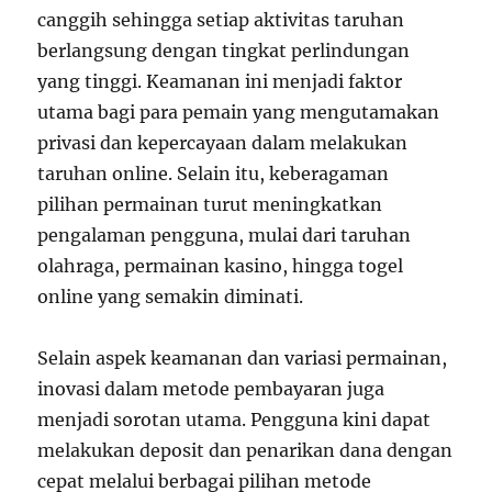
canggih sehingga setiap aktivitas taruhan
berlangsung dengan tingkat perlindungan
yang tinggi. Keamanan ini menjadi faktor
utama bagi para pemain yang mengutamakan
privasi dan kepercayaan dalam melakukan
taruhan online. Selain itu, keberagaman
pilihan permainan turut meningkatkan
pengalaman pengguna, mulai dari taruhan
olahraga, permainan kasino, hingga togel
online yang semakin diminati.
Selain aspek keamanan dan variasi permainan,
inovasi dalam metode pembayaran juga
menjadi sorotan utama. Pengguna kini dapat
melakukan deposit dan penarikan dana dengan
cepat melalui berbagai pilihan metode