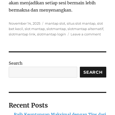
akan menjadikan setiap sesi bermain lebih
bermakna dan menyenangkan.
Posted
Tags
November 14, 2025
mantap slot
,
situs slot mantap
,
slot
on
bet kecil
,
slot mantap
,
slotmantap
,
slotmantap alternatif
,
on
slotmantap link
,
slotmantap login
Leave a comment
Dinami
Strategi
Modern
dalam
Permai
Search
Slot
Digital
SEARCH
Recent Posts
Raih Keuntungan Maksimal dengan Tips dari