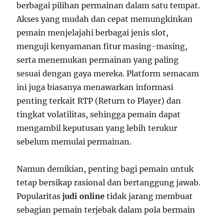
berbagai pilihan permainan dalam satu tempat.
Akses yang mudah dan cepat memungkinkan
pemain menjelajahi berbagai jenis slot,
menguji kenyamanan fitur masing-masing,
serta menemukan permainan yang paling
sesuai dengan gaya mereka. Platform semacam
ini juga biasanya menawarkan informasi
penting terkait RTP (Return to Player) dan
tingkat volatilitas, sehingga pemain dapat
mengambil keputusan yang lebih terukur
sebelum memulai permainan.
Namun demikian, penting bagi pemain untuk
tetap bersikap rasional dan bertanggung jawab.
Popularitas
judi online
tidak jarang membuat
sebagian pemain terjebak dalam pola bermain