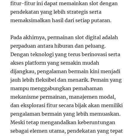
fitur-fitur ini dapat memainkan slot dengan
pendekatan yang lebih strategis serta
memaksimalkan hasil dari setiap putaran.
Pada akhirnya, permainan slot digital adalah
perpaduan antara hiburan dan peluang.
Dengan teknologi yang terus berinovasi serta
akses platform yang semakin mudah
dijangkau, pengalaman bermain kini menjadi
jauh lebih fleksibel dan menarik. Pemain yang
mampu menggabungkan pemahaman
mekanisme permainan, manajemen modal,
dan eksplorasi fitur secara bijak akan memiliki
pengalaman bermain yang lebih memuaskan.
Meski tetap mengandalkan keberuntungan
sebagai elemen utama, pendekatan yang tepat