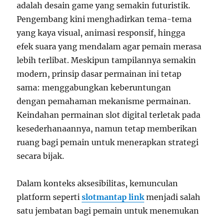
adalah desain game yang semakin futuristik.
Pengembang kini menghadirkan tema-tema
yang kaya visual, animasi responsif, hingga
efek suara yang mendalam agar pemain merasa
lebih terlibat. Meskipun tampilannya semakin
modern, prinsip dasar permainan ini tetap
sama: menggabungkan keberuntungan
dengan pemahaman mekanisme permainan.
Keindahan permainan slot digital terletak pada
kesederhanaannya, namun tetap memberikan
ruang bagi pemain untuk menerapkan strategi
secara bijak.
Dalam konteks aksesibilitas, kemunculan
platform seperti
slotmantap link
menjadi salah
satu jembatan bagi pemain untuk menemukan