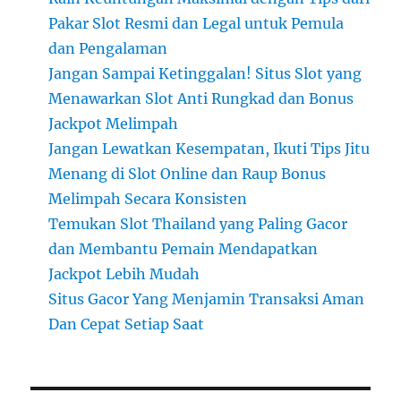
Pakar Slot Resmi dan Legal untuk Pemula
dan Pengalaman
Jangan Sampai Ketinggalan! Situs Slot yang
Menawarkan Slot Anti Rungkad dan Bonus
Jackpot Melimpah
Jangan Lewatkan Kesempatan, Ikuti Tips Jitu
Menang di Slot Online dan Raup Bonus
Melimpah Secara Konsisten
Temukan Slot Thailand yang Paling Gacor
dan Membantu Pemain Mendapatkan
Jackpot Lebih Mudah
Situs Gacor Yang Menjamin Transaksi Aman
Dan Cepat Setiap Saat