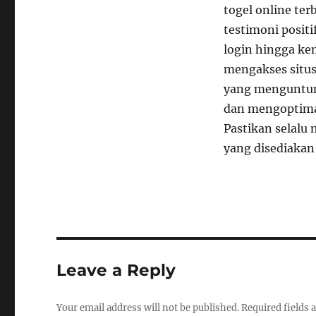
togel online te
testimoni posit
login hingga ke
mengakses situ
yang menguntun
dan mengoptimal
Pastikan selalu
yang disediakan 
Leave a Reply
Your email address will not be published.
Required fields