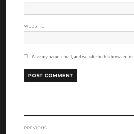
WEBSITE
Save my name, email, and website in this browser for
Post
PREVIOUS