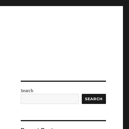
Search
SEARCH