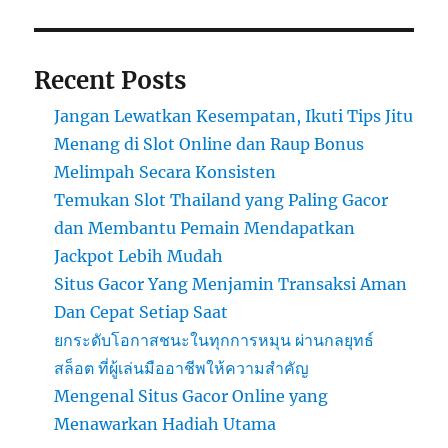
Recent Posts
Jangan Lewatkan Kesempatan, Ikuti Tips Jitu
Menang di Slot Online dan Raup Bonus
Melimpah Secara Konsisten
Temukan Slot Thailand yang Paling Gacor
dan Membantu Pemain Mendapatkan
Jackpot Lebih Mudah
Situs Gacor Yang Menjamin Transaksi Aman
Dan Cepat Setiap Saat
ยกระดับโอกาสชนะในทุกการหมุน ผ่านกลยุทธ์
สล็อต ที่ผู้เล่นมืออาชีพให้ความสำคัญ
Mengenal Situs Gacor Online yang
Menawarkan Hadiah Utama