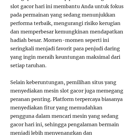
slot gacor hari ini membantu Anda untuk fokus
pada permainan yang sedang menunjukkan
performa terbaik, mengurangi risiko kerugian
dan memperbesar kemungkinan mendapatkan
hadiah besar. Momen-momen seperti ini
seringkali menjadi favorit para penjudi daring
yang ingin meraih keuntungan maksimal dari
setiap taruhan.
Selain keberuntungan, pemilihan situs yang
menyediakan mesin slot gacor juga memegang
peranan penting. Platform terpercaya biasanya
menyediakan fitur yang memudahkan
pengguna dalam mencari mesin yang sedang
gacor hari ini, sehingga pengalaman bermain
menjadi lebih menyenangkan dan