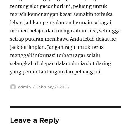
tentang slot gacor hari ini, peluang untuk
meraih kemenangan besar semakin terbuka
lebar. Jadikan pengalaman bermain sebagai
momen belajar dan mengasah intuisi, sehingga
setiap putaran membawa Anda lebih dekat ke
jackpot impian. Jangan ragu untuk terus
menggali informasi terbaru agar selalu
selangkah di depan dalam dunia slot daring
yang penuh tantangan dan peluang ini.
Author
Posted
admin
February 21, 2026
on
Leave a Reply