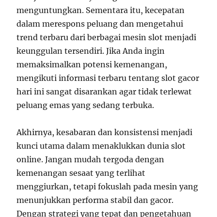
menguntungkan. Sementara itu, kecepatan
dalam merespons peluang dan mengetahui
trend terbaru dari berbagai mesin slot menjadi
keunggulan tersendiri. Jika Anda ingin
memaksimalkan potensi kemenangan,
mengikuti informasi terbaru tentang slot gacor
hari ini sangat disarankan agar tidak terlewat
peluang emas yang sedang terbuka.
Akhirnya, kesabaran dan konsistensi menjadi
kunci utama dalam menaklukkan dunia slot
online. Jangan mudah tergoda dengan
kemenangan sesaat yang terlihat
menggiurkan, tetapi fokuslah pada mesin yang
menunjukkan performa stabil dan gacor.
Dengan strategi yang tepat dan pengetahuan