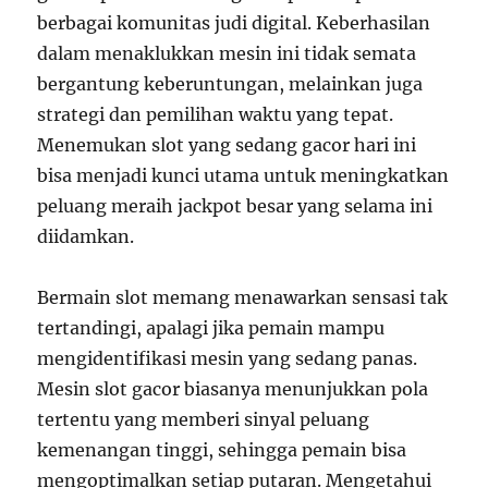
berbagai komunitas judi digital. Keberhasilan
dalam menaklukkan mesin ini tidak semata
bergantung keberuntungan, melainkan juga
strategi dan pemilihan waktu yang tepat.
Menemukan slot yang sedang gacor hari ini
bisa menjadi kunci utama untuk meningkatkan
peluang meraih jackpot besar yang selama ini
diidamkan.
Bermain slot memang menawarkan sensasi tak
tertandingi, apalagi jika pemain mampu
mengidentifikasi mesin yang sedang panas.
Mesin slot gacor biasanya menunjukkan pola
tertentu yang memberi sinyal peluang
kemenangan tinggi, sehingga pemain bisa
mengoptimalkan setiap putaran. Mengetahui