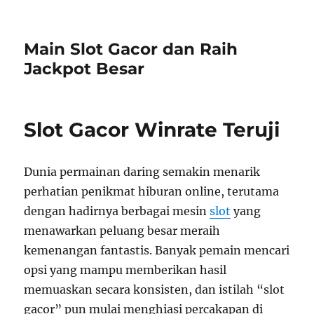
Main Slot Gacor dan Raih
Jackpot Besar
Slot Gacor Winrate Teruji
Dunia permainan daring semakin menarik
perhatian penikmat hiburan online, terutama
dengan hadirnya berbagai mesin
slot
yang
menawarkan peluang besar meraih
kemenangan fantastis. Banyak pemain mencari
opsi yang mampu memberikan hasil
memuaskan secara konsisten, dan istilah “slot
gacor” pun mulai menghiasi percakapan di