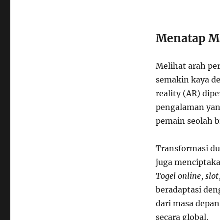
Menatap M
Melihat arah pe
semakin kaya de
reality (AR) di
pengalaman yang
pemain seolah b
Transformasi du
juga menciptakan
Togel online
,
slot
beradaptasi deng
dari masa depan 
secara global.