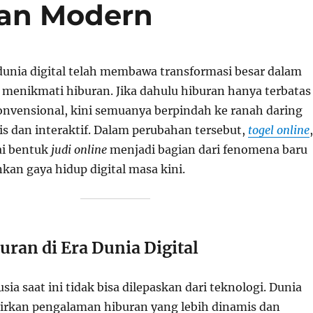
ran Modern
nia digital telah membawa transformasi besar dalam
 menikmati hiburan. Jika dahulu hiburan hanya terbatas
konvensional, kini semuanya berpindah ke ranah daring
is dan interaktif. Dalam perubahan tersebut,
togel online
,
ai bentuk
judi online
menjadi bagian dari fenomena baru
an gaya hidup digital masa kini.
uran di Era Dunia Digital
a saat ini tidak bisa dilepaskan dari teknologi. Dunia
irkan pengalaman hiburan yang lebih dinamis dan