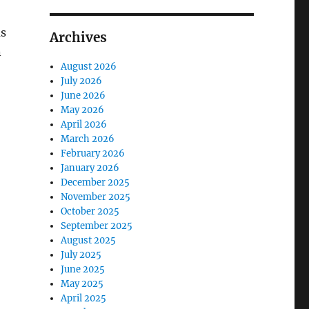
us
Archives
n
August 2026
July 2026
June 2026
May 2026
April 2026
March 2026
February 2026
January 2026
December 2025
November 2025
October 2025
September 2025
August 2025
July 2025
June 2025
May 2025
April 2025