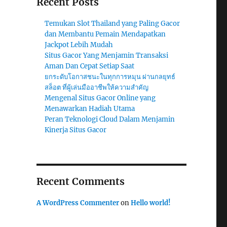
Recent Posts
Temukan Slot Thailand yang Paling Gacor
dan Membantu Pemain Mendapatkan
Jackpot Lebih Mudah
Situs Gacor Yang Menjamin Transaksi
Aman Dan Cepat Setiap Saat
ยกระดับโอกาสชนะในทุกการหมุน ผ่านกลยุทธ์
สล็อต ที่ผู้เล่นมืออาชีพให้ความสำคัญ
Mengenal Situs Gacor Online yang
Menawarkan Hadiah Utama
Peran Teknologi Cloud Dalam Menjamin
Kinerja Situs Gacor
Recent Comments
A WordPress Commenter
on
Hello world!