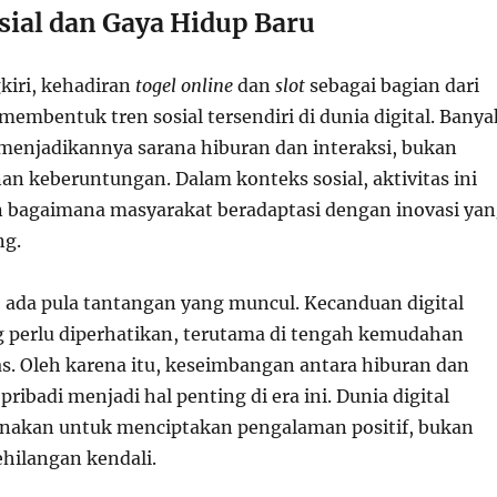
ial dan Gaya Hidup Baru
kiri, kehadiran
togel online
dan
slot
sebagai bagian dari
membentuk tren sosial tersendiri di dunia digital. Banya
enjadikannya sarana hiburan dan interaksi, bukan
an keberuntungan. Dalam konteks sosial, aktivitas ini
 bagaimana masyarakat beradaptasi dengan inovasi ya
ng.
 ada pula tantangan yang muncul. Kecanduan digital
g perlu diperhatikan, terutama di tengah kemudahan
as. Oleh karena itu, keseimbangan antara hiburan dan
ribadi menjadi hal penting di era ini. Dunia digital
nakan untuk menciptakan pengalaman positif, bukan
ehilangan kendali.