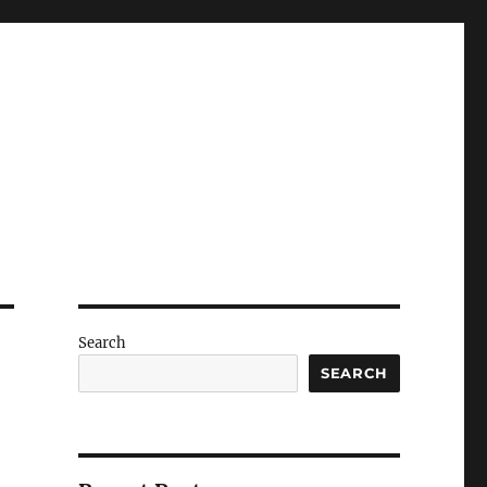
Search
SEARCH