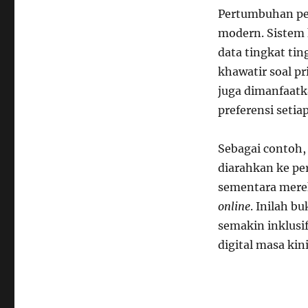
Pertumbuhan p
modern. Sistem 
data tingkat ti
khawatir soal pr
juga dimanfaat
preferensi setia
Sebagai contoh,
diarahkan ke p
sementara merek
online
. Inilah 
semakin inklusi
digital masa kini