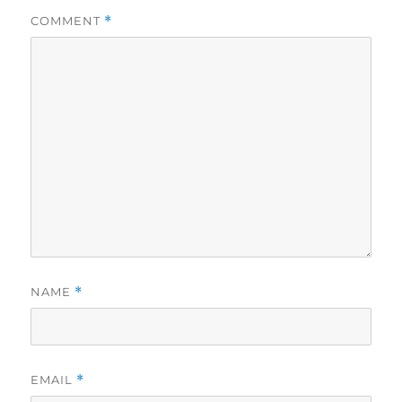
COMMENT
*
NAME
*
EMAIL
*