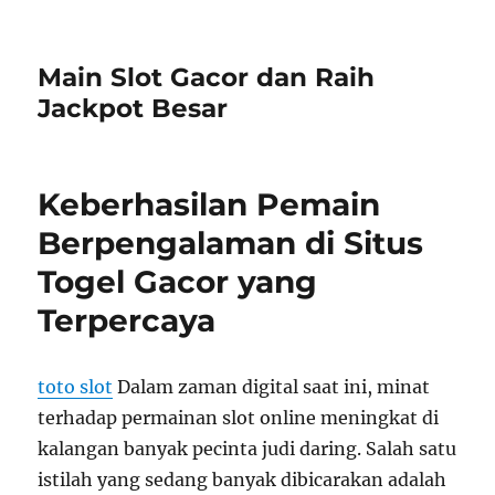
Main Slot Gacor dan Raih
Jackpot Besar
Keberhasilan Pemain
Berpengalaman di Situs
Togel Gacor yang
Terpercaya
toto slot
Dalam zaman digital saat ini, minat
terhadap permainan slot online meningkat di
kalangan banyak pecinta judi daring. Salah satu
istilah yang sedang banyak dibicarakan adalah