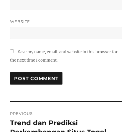
WEBSITE
Save my name, email, and website in this browser for
the next time I comment.
Post
PREVIOUS
navigation
Trend dan Prediksi
Previous
post: