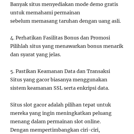
Banyak situs menyediakan mode demo gratis
untuk memahami permainan
sebelum memasang taruhan dengan uang asli.
4. Perhatikan Fasilitas Bonus dan Promosi
Pilihlah situs yang menawarkan bonus menarik
dan syarat yang jelas.
5. Pastikan Keamanan Data dan Transaksi
Situs yang gacor biasanya menggunakan
sistem keamanan SSL serta enkripsi data.
Situs slot gacor adalah pilihan tepat untuk
mereka yang ingin meningkatkan peluang
menang dalam permainan slot online.
Dengan mempertimbangkan ciri-ciri,