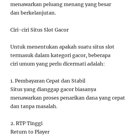
menawarkan peluang menang yang besar
dan berkelanjutan.
Ciri-ciri Situs Slot Gacor
Untuk menentukan apakah suatu situs slot
termasuk dalam kategori gacor, beberapa
ciri umum yang perlu dicermati adalah:
1. Pembayaran Cepat dan Stabil
Situs yang dianggap gacor biasanya
menawarkan proses penarikan dana yang cepat
dan tanpa masalah.
2. RTP Tinggi
Return to Player