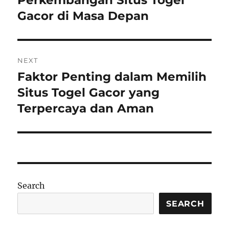
Perkembangan Situs Togel
Gacor di Masa Depan
NEXT
Faktor Penting dalam Memilih
Next
post:
Situs Togel Gacor yang
Terpercaya dan Aman
Search
SEARCH