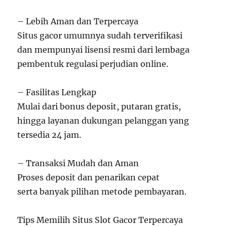
– Lebih Aman dan Terpercaya
Situs gacor umumnya sudah terverifikasi
dan mempunyai lisensi resmi dari lembaga
pembentuk regulasi perjudian online.
– Fasilitas Lengkap
Mulai dari bonus deposit, putaran gratis,
hingga layanan dukungan pelanggan yang
tersedia 24 jam.
– Transaksi Mudah dan Aman
Proses deposit dan penarikan cepat
serta banyak pilihan metode pembayaran.
Tips Memilih Situs Slot Gacor Terpercaya