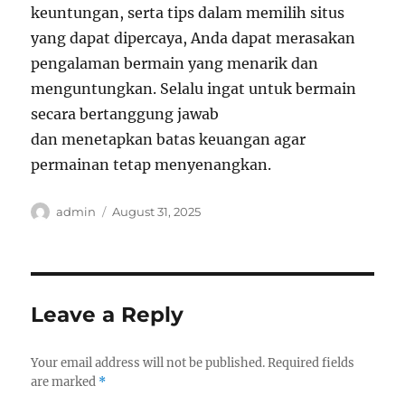
keuntungan, serta tips dalam memilih situs
yang dapat dipercaya, Anda dapat merasakan
pengalaman bermain yang menarik dan
menguntungkan. Selalu ingat untuk bermain
secara bertanggung jawab
dan menetapkan batas keuangan agar
permainan tetap menyenangkan.
Author
Posted
admin
August 31, 2025
on
Leave a Reply
Your email address will not be published.
Required fields
are marked
*