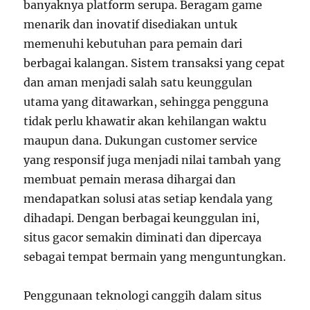
banyaknya platform serupa. Beragam game
menarik dan inovatif disediakan untuk
memenuhi kebutuhan para pemain dari
berbagai kalangan. Sistem transaksi yang cepat
dan aman menjadi salah satu keunggulan
utama yang ditawarkan, sehingga pengguna
tidak perlu khawatir akan kehilangan waktu
maupun dana. Dukungan customer service
yang responsif juga menjadi nilai tambah yang
membuat pemain merasa dihargai dan
mendapatkan solusi atas setiap kendala yang
dihadapi. Dengan berbagai keunggulan ini,
situs gacor semakin diminati dan dipercaya
sebagai tempat bermain yang menguntungkan.
Penggunaan teknologi canggih dalam situs