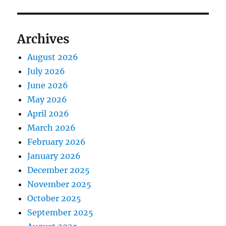
Archives
August 2026
July 2026
June 2026
May 2026
April 2026
March 2026
February 2026
January 2026
December 2025
November 2025
October 2025
September 2025