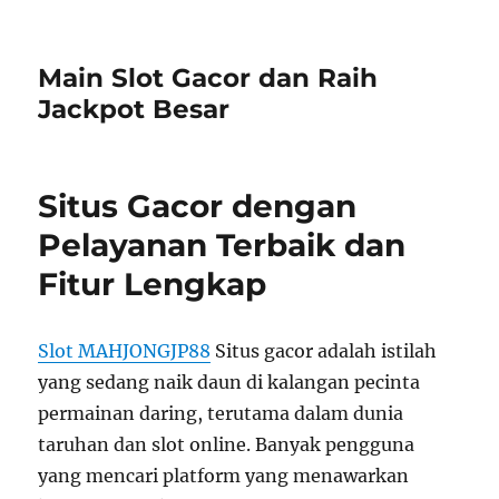
Main Slot Gacor dan Raih
Jackpot Besar
Situs Gacor dengan
Pelayanan Terbaik dan
Fitur Lengkap
Slot MAHJONGJP88
Situs gacor adalah istilah
yang sedang naik daun di kalangan pecinta
permainan daring, terutama dalam dunia
taruhan dan slot online. Banyak pengguna
yang mencari platform yang menawarkan