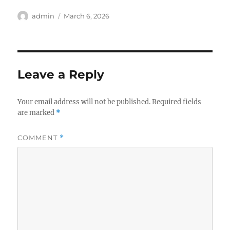
Author
Posted
admin
March 6, 2026
on
Leave a Reply
Your email address will not be published.
Required fields
are marked
*
COMMENT
*