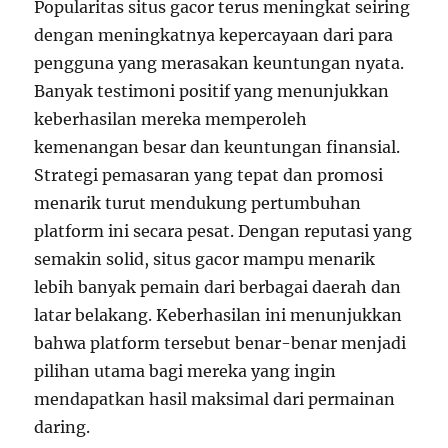
Popularitas situs gacor terus meningkat seiring
dengan meningkatnya kepercayaan dari para
pengguna yang merasakan keuntungan nyata.
Banyak testimoni positif yang menunjukkan
keberhasilan mereka memperoleh
kemenangan besar dan keuntungan finansial.
Strategi pemasaran yang tepat dan promosi
menarik turut mendukung pertumbuhan
platform ini secara pesat. Dengan reputasi yang
semakin solid, situs gacor mampu menarik
lebih banyak pemain dari berbagai daerah dan
latar belakang. Keberhasilan ini menunjukkan
bahwa platform tersebut benar-benar menjadi
pilihan utama bagi mereka yang ingin
mendapatkan hasil maksimal dari permainan
daring.