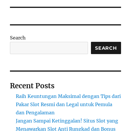
Search
SEARCH
Recent Posts
Raih Keuntungan Maksimal dengan Tips dari
Pakar Slot Resmi dan Legal untuk Pemula
dan Pengalaman
Jangan Sampai Ketinggalan! Situs Slot yang
Menawarkan Slot Anti Rungkad dan Bonus