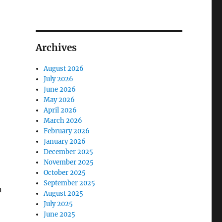
Archives
August 2026
July 2026
June 2026
May 2026
April 2026
March 2026
February 2026
January 2026
December 2025
November 2025
October 2025
September 2025
n
August 2025
July 2025
June 2025