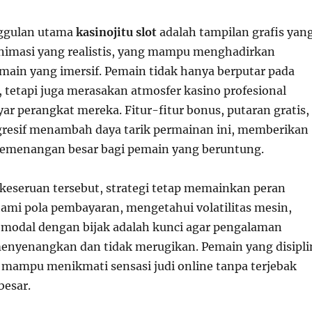
nggulan utama
kasinojitu slot
adalah tampilan grafis yan
imasi yang realistis, yang mampu menghadirkan
ain yang imersif. Pemain tidak hanya berputar pada
 tetapi juga merasakan atmosfer kasino profesional
yar perangkat mereka. Fitur-fitur bonus, putaran gratis,
gresif menambah daya tarik permainan ini, memberikan
kemenangan besar bagi pemain yang beruntung.
 keseruan tersebut, strategi tetap memainkan peran
mi pola pembayaran, mengetahui volatilitas mesin,
 modal dengan bijak adalah kunci agar pengalaman
enyenangkan dan tidak merugikan. Pemain yang disipli
 mampu menikmati sensasi judi online tanpa terjebak
besar.