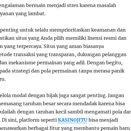
engalaman bermain menjadi stres karena masalah
layanan yang lambat.
, penting untuk selalu memprioritaskan keamanan dan
ikan situs yang Anda pilih memiliki lisensi resmi dan
 yang terpercaya. Situs yang aman biasanya
tode transaksi yang transparan, dukungan pelanggan
 dan mekanisme permainan yang adil. Dengan begitu,
 pada strategi dan pola permainan tanpa merasa panik
ru.
elola modal dengan bijak juga sangat penting. Jangan
emasang taruhan besar secara mendadak karena bisa
ulailah dengan taruhan kecil sambil mengamati pola da
 Di sini, platform seperti
KASINOJITU
bisa menjadi
menawarkan berbagai fitur yang membantu pemain baru