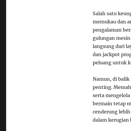
Salah satu keu
memukau dan an
pengalaman berm
gulungan mesin,
langsung dari la
dan jackpot pro
peluang untuk 
Namun, di balik
penting. Memaha
serta mengelola
bermain tetap m
cenderung lebih
dalam kerugian 