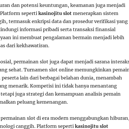
buran dan potensi keuntungan, keamanan juga menjadi
 Platform seperti
kasinojitu slot
menerapkan sistem
h, termasuk enkripsi data dan prosedur verifikasi yang
indungi informasi pribadi serta transaksi finansial
ayaan ini membuat pengalaman bermain menjadi lebih
s dari kekhawatiran.
sial, permainan slot juga dapat menjadi sarana interaks
yang sehat. Turnamen slot online memungkinkan pemai
 peserta lain dari berbagai belahan dunia, menambah
yang menarik. Kompetisi ini tidak hanya menantang
tetapi juga strategi dan kemampuan analisis pemain
malkan peluang kemenangan.
 permainan slot di era modern menggabungkan hiburan
knologi canggih. Platform seperti
kasinojitu slot