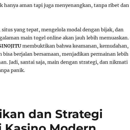
dak hanya aman tapi juga menyenangkan, tanpa ribet dan
situs yang tepat, mengelola modal dengan bijak, dan
ngalaman main togel online akan jauh lebih memuaskan.
SINOJITU
membuktikan bahwa keamanan, kemudahan,
bisa berjalan bersamaan, menjadikan permainan lebih
an. Jadi, santai saja, main dengan strategi, dan nikmati
npa panik.
kan dan Strategi
i Kasino Modern