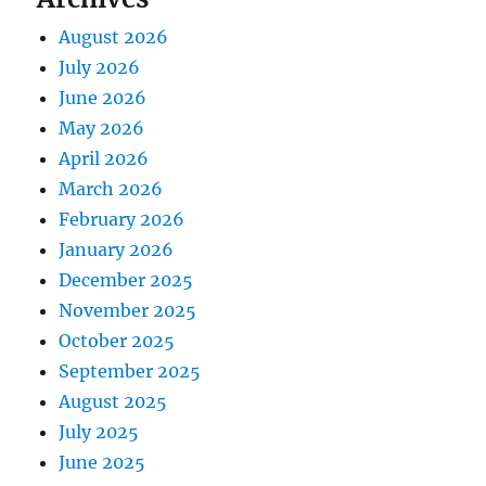
August 2026
July 2026
June 2026
May 2026
April 2026
March 2026
February 2026
January 2026
December 2025
November 2025
October 2025
September 2025
August 2025
July 2025
June 2025