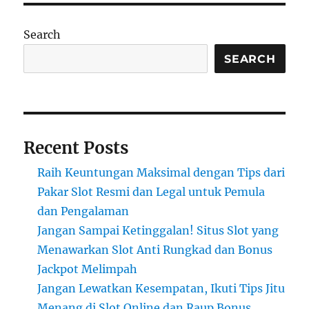
Slot
Online
Search
Terpercay
untuk
SEARCH
Pengalam
Bermain
Aman
dan
Menguntu
Recent Posts
Raih Keuntungan Maksimal dengan Tips dari
Pakar Slot Resmi dan Legal untuk Pemula
dan Pengalaman
Jangan Sampai Ketinggalan! Situs Slot yang
Menawarkan Slot Anti Rungkad dan Bonus
Jackpot Melimpah
Jangan Lewatkan Kesempatan, Ikuti Tips Jitu
Menang di Slot Online dan Raup Bonus