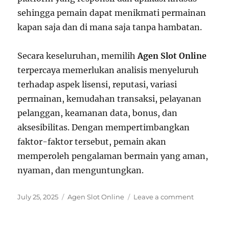
sehingga pemain dapat menikmati permainan
kapan saja dan di mana saja tanpa hambatan.
Secara keseluruhan, memilih
Agen Slot Online
terpercaya memerlukan analisis menyeluruh
terhadap aspek lisensi, reputasi, variasi
permainan, kemudahan transaksi, pelayanan
pelanggan, keamanan data, bonus, dan
aksesibilitas. Dengan mempertimbangkan
faktor-faktor tersebut, pemain akan
memperoleh pengalaman bermain yang aman,
nyaman, dan menguntungkan.
Posted
Tags
on
July 25, 2025
Agen Slot Online
Leave a comment
on
Strategi
Memilih
Agen