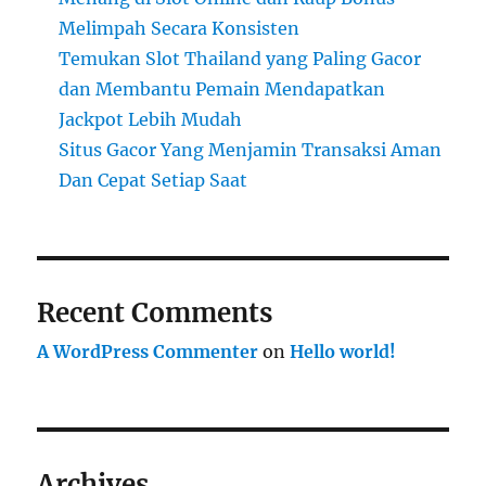
Melimpah Secara Konsisten
Temukan Slot Thailand yang Paling Gacor
dan Membantu Pemain Mendapatkan
Jackpot Lebih Mudah
Situs Gacor Yang Menjamin Transaksi Aman
Dan Cepat Setiap Saat
Recent Comments
A WordPress Commenter
on
Hello world!
Archives