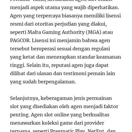
menjadi aspek utama yang wajib diperhatikan.
Agen yang terpercaya biasanya memiliki lisensi
resmi dari otoritas perjudian yang diakui,
seperti Malta Gaming Authority (MGA) atau
PAGCOR. Lisensi ini menjamin bahwa agen
tersebut beroperasi sesuai dengan regulasi
yang ketat dan menerapkan standar keamanan
tinggi. Selain itu, reputasi agen juga dapat
dilihat dari ulasan dan testimoni pemain lain
yang sudah berpengalaman.
Selanjutnya, keberagaman jenis permainan
slot yang disediakan oleh agen menjadi faktor
penting. Agen slot online yang berkualitas
menawarkan koleksi game dari provider
ternama, seperti Pragmatic Play, NetEnt, dan