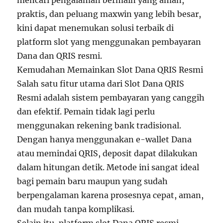
mencari pengalaman bermain yang aman,
praktis, dan peluang maxwin yang lebih besar,
kini dapat menemukan solusi terbaik di
platform slot yang menggunakan pembayaran
Dana dan QRIS resmi.
Kemudahan Memainkan Slot Dana QRIS Resmi
Salah satu fitur utama dari Slot Dana QRIS
Resmi adalah sistem pembayaran yang canggih
dan efektif. Pemain tidak lagi perlu
menggunakan rekening bank tradisional.
Dengan hanya menggunakan e-wallet Dana
atau memindai QRIS, deposit dapat dilakukan
dalam hitungan detik. Metode ini sangat ideal
bagi pemain baru maupun yang sudah
berpengalaman karena prosesnya cepat, aman,
dan mudah tanpa komplikasi.