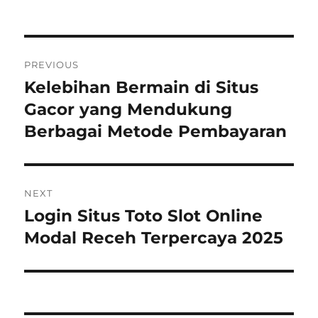
Post
PREVIOUS
navigation
Kelebihan Bermain di Situs
Previous
post:
Gacor yang Mendukung
Berbagai Metode Pembayaran
NEXT
Login Situs Toto Slot Online
Next
post:
Modal Receh Terpercaya 2025