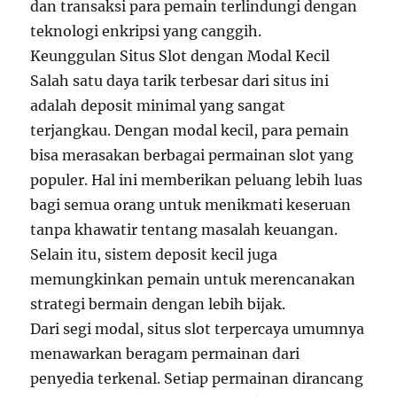
dan transaksi para pemain terlindungi dengan
teknologi enkripsi yang canggih.
Keunggulan Situs Slot dengan Modal Kecil
Salah satu daya tarik terbesar dari situs ini
adalah deposit minimal yang sangat
terjangkau. Dengan modal kecil, para pemain
bisa merasakan berbagai permainan slot yang
populer. Hal ini memberikan peluang lebih luas
bagi semua orang untuk menikmati keseruan
tanpa khawatir tentang masalah keuangan.
Selain itu, sistem deposit kecil juga
memungkinkan pemain untuk merencanakan
strategi bermain dengan lebih bijak.
Dari segi modal, situs slot terpercaya umumnya
menawarkan beragam permainan dari
penyedia terkenal. Setiap permainan dirancang