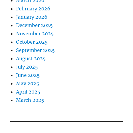
March 2026
February 2026
January 2026
December 2025
November 2025
October 2025
September 2025
August 2025
July 2025
June 2025
May 2025
April 2025
March 2025