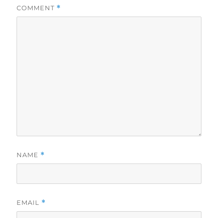
COMMENT
*
NAME
*
EMAIL
*