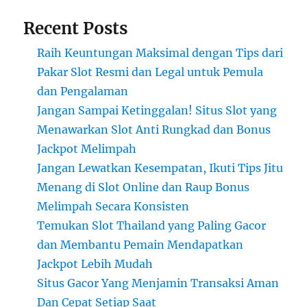
Recent Posts
Raih Keuntungan Maksimal dengan Tips dari
Pakar Slot Resmi dan Legal untuk Pemula
dan Pengalaman
Jangan Sampai Ketinggalan! Situs Slot yang
Menawarkan Slot Anti Rungkad dan Bonus
Jackpot Melimpah
Jangan Lewatkan Kesempatan, Ikuti Tips Jitu
Menang di Slot Online dan Raup Bonus
Melimpah Secara Konsisten
Temukan Slot Thailand yang Paling Gacor
dan Membantu Pemain Mendapatkan
Jackpot Lebih Mudah
Situs Gacor Yang Menjamin Transaksi Aman
Dan Cepat Setiap Saat