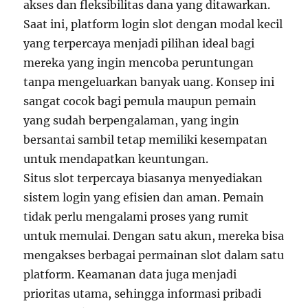
akses dan fleksibilitas dana yang ditawarkan.
Saat ini, platform login slot dengan modal kecil
yang terpercaya menjadi pilihan ideal bagi
mereka yang ingin mencoba peruntungan
tanpa mengeluarkan banyak uang. Konsep ini
sangat cocok bagi pemula maupun pemain
yang sudah berpengalaman, yang ingin
bersantai sambil tetap memiliki kesempatan
untuk mendapatkan keuntungan.
Situs slot terpercaya biasanya menyediakan
sistem login yang efisien dan aman. Pemain
tidak perlu mengalami proses yang rumit
untuk memulai. Dengan satu akun, mereka bisa
mengakses berbagai permainan slot dalam satu
platform. Keamanan data juga menjadi
prioritas utama, sehingga informasi pribadi