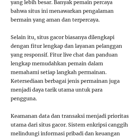
yang lebih besar. Banyak pemain percaya
bahwa situs ini menawarkan pengalaman
bermain yang aman dan terpercaya.
Selain itu, situs gacor biasanya dilengkapi
dengan fitur lengkap dan layanan pelanggan
yang responsif. Fitur live chat dan panduan
lengkap memudahkan pemain dalam
memahami setiap langkah permainan.
Ketersediaan berbagai jenis permainan juga
menjadi daya tarik utama untuk para
pengguna.
Keamanan data dan transaksi menjadi prioritas
utama dari situs gacor. Sistem enkripsi canggih
melindungi informasi pribadi dan keuangan