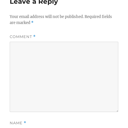
Leave a Reply
Your email address will not be published.
Required fields
are marked
*
COMMENT
*
NAME
*