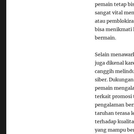
pemain tetap bi
sangat vital me
atau pemblokira
bisa menikmati 
bermain.
Selain menawar
juga dikenal ka
canggih melindu
siber. Dukungan
pemain mengala
terkait promosi 
pengalaman ber
taruhan terasa 
terhadap kualit
yang mampu bersa