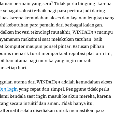
laman bermain yang seru? Tidak perlu bingung, karena
ebagai solusi terbaik bagi para pecinta judi daring.
al luas karena kemudahan akses dan layanan lengkap yan
 kebutuhan para pemain dari berbagai kalangan.
alkan inovasi teknologi mutakhir, WINDAH99 mampu
yamanan maksimal saat melakukan taruhan, baik
at komputer maupun ponsel pintar. Ratusan pilihan
onus menarik turut memperkuat reputasi platform ini,
ilihan utama bagi mereka yang ingin meraih
 setiap hari.
nggulan utama dari WINDAH99 adalah kemudahan akses
99 login
yang cepat dan simpel. Pengguna tidak perlu
ami kendala saat ingin masuk ke akun mereka, karena
ang secara intuitif dan aman. Tidak hanya itu,
lternatif selalu disediakan untuk memastikan para