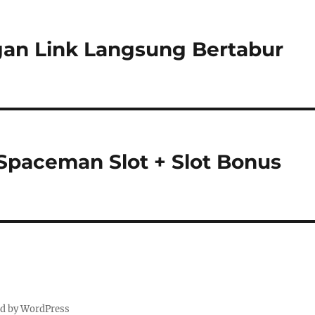
an Link Langsung Bertabur
 Spaceman Slot + Slot Bonus
ed by WordPress