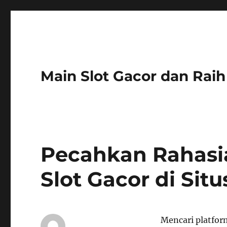
Main Slot Gacor dan Raih
Pecahkan Rahasi
Slot Gacor di Situ
Mencari platfo