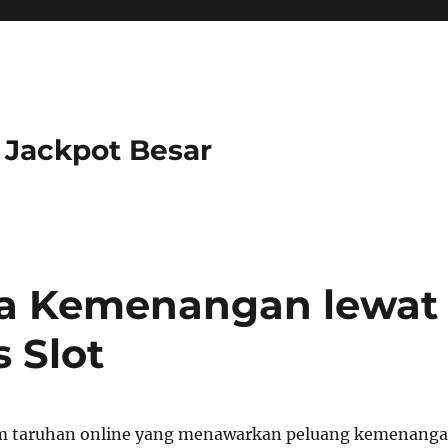
 Jackpot Besar
a Kemenangan lewat
s Slot
rm taruhan online yang menawarkan peluang kemenang