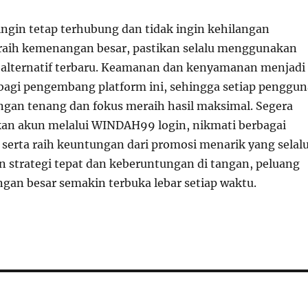
ingin tetap terhubung dan tidak ingin kehilangan
aih kemenangan besar, pastikan selalu menggunakan
alternatif terbaru. Keamanan dan kenyamanan menjadi
 bagi pengembang platform ini, sehingga setiap penggun
ngan tenang dan fokus meraih hasil maksimal. Segera
fkan akun melalui WINDAH99 login, nikmati berbagai
 serta raih keuntungan dari promosi menarik yang selal
n strategi tepat dan keberuntungan di tangan, peluang
an besar semakin terbuka lebar setiap waktu.