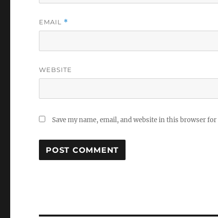
EMAIL
*
WEBSITE
Save my name, email, and website in this browser for