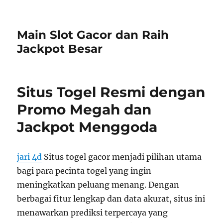
Main Slot Gacor dan Raih
Jackpot Besar
Situs Togel Resmi dengan
Promo Megah dan
Jackpot Menggoda
jari 4d
Situs togel gacor menjadi pilihan utama
bagi para pecinta togel yang ingin
meningkatkan peluang menang. Dengan
berbagai fitur lengkap dan data akurat, situs ini
menawarkan prediksi terpercaya yang