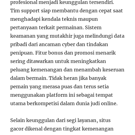
profesional menjadi keunggulan tersendiri.
Tim support siap membantu dengan cepat saat
menghadapi kendala teknis maupun
pertanyaan terkait permainan. Sistem
keamanan yang mutakhir juga melindungi data
pribadi dari ancaman cyber dan tindakan
penipuan. Fitur bonus dan promosi menarik
sering ditawarkan untuk meningkatkan
peluang kemenangan dan menambah keseruan
dalam bermain. Tidak heran jika banyak
pemain yang merasa puas dan terus setia
menggunakan platform ini sebagai tempat
utama berkompetisi dalam dunia judi online.
Selain keunggulan dari segi layanan, situs
gacor dikenal dengan tingkat kemenangan