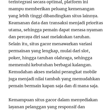
terintegrasi secara optimal, platform ini
mampu memberikan peluang kemenangan
yang lebih tinggi dibandingkan situs lainnya.
Keamanan data dan transaksi menjadi prioritas
utama, sehingga pemain dapat merasa nyaman
dan percaya diri saat melakukan taruhan.
Selain itu, situs gacor menawarkan variasi
permainan yang lengkap, mulai dari slot,
poker, hingga taruhan olahraga, sehingga
memenuhi kebutuhan berbagai kalangan.
Kemudahan akses melalui perangkat mobile
juga menjadi nilai tambah yang memudahkan
pemain bermain kapan saja dan di mana saja.
Kemampuan situs gacor dalam menyediakan
layanan pelanggan yang responsif dan