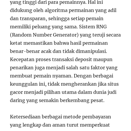
yang tinggi dari para pemainnya. Hal ini
didukung oleh algoritma permainan yang adil
dan transparan, sehingga setiap pemain
memiliki peluang yang sama. Sistem RNG
(Random Number Generator) yang teruji secara
ketat memastikan bahwa hasil permainan
benar-benar acak dan tidak dimanipulasi.
Kecepatan proses transaksi deposit maupun
penarikan juga menjadi salah satu faktor yang
membuat pemain nyaman. Dengan berbagai
keunggulan ini, tidak mengherankan jika situs
gacor menjadi pilihan utama dalam dunia judi
daring yang semakin berkembang pesat.
Ketersediaan berbagai metode pembayaran
yang lengkap dan aman turut memperkuat