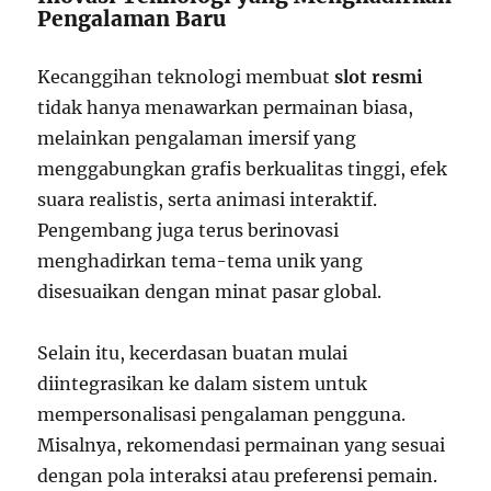
Pengalaman Baru
Kecanggihan teknologi membuat
slot resmi
tidak hanya menawarkan permainan biasa,
melainkan pengalaman imersif yang
menggabungkan grafis berkualitas tinggi, efek
suara realistis, serta animasi interaktif.
Pengembang juga terus berinovasi
menghadirkan tema-tema unik yang
disesuaikan dengan minat pasar global.
Selain itu, kecerdasan buatan mulai
diintegrasikan ke dalam sistem untuk
mempersonalisasi pengalaman pengguna.
Misalnya, rekomendasi permainan yang sesuai
dengan pola interaksi atau preferensi pemain.