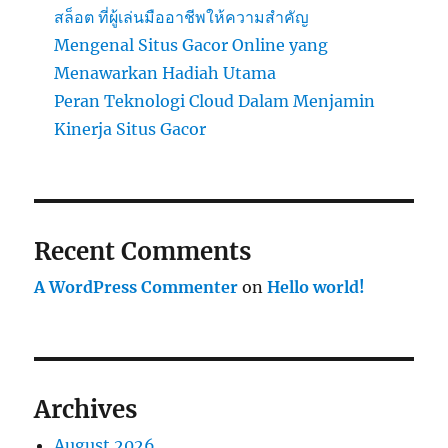
สล็อต ที่ผู้เล่นมืออาชีพให้ความสำคัญ
Mengenal Situs Gacor Online yang
Menawarkan Hadiah Utama
Peran Teknologi Cloud Dalam Menjamin
Kinerja Situs Gacor
Recent Comments
A WordPress Commenter
on
Hello world!
Archives
August 2026