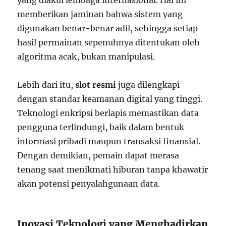
yang diakui lembaga internasional. Hal ini
memberikan jaminan bahwa sistem yang
digunakan benar-benar adil, sehingga setiap
hasil permainan sepenuhnya ditentukan oleh
algoritma acak, bukan manipulasi.
Lebih dari itu,
slot resmi
juga dilengkapi
dengan standar keamanan digital yang tinggi.
Teknologi enkripsi berlapis memastikan data
pengguna terlindungi, baik dalam bentuk
informasi pribadi maupun transaksi finansial.
Dengan demikian, pemain dapat merasa
tenang saat menikmati hiburan tanpa khawatir
akan potensi penyalahgunaan data.
Inovasi Teknologi yang Menghadirkan