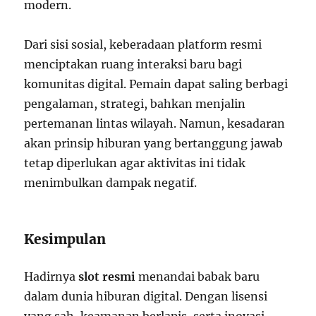
modern.
Dari sisi sosial, keberadaan platform resmi
menciptakan ruang interaksi baru bagi
komunitas digital. Pemain dapat saling berbagi
pengalaman, strategi, bahkan menjalin
pertemanan lintas wilayah. Namun, kesadaran
akan prinsip hiburan yang bertanggung jawab
tetap diperlukan agar aktivitas ini tidak
menimbulkan dampak negatif.
Kesimpulan
Hadirnya
slot resmi
menandai babak baru
dalam dunia hiburan digital. Dengan lisensi