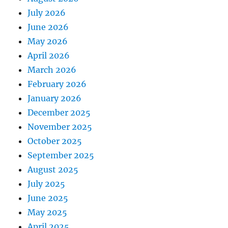
July 2026
June 2026
May 2026
April 2026
March 2026
February 2026
January 2026
December 2025
November 2025
October 2025
September 2025
August 2025
July 2025
June 2025
May 2025
April 2025