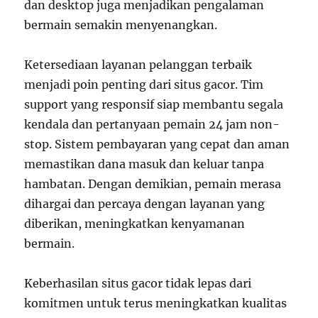
dan desktop juga menjadikan pengalaman
bermain semakin menyenangkan.
Ketersediaan layanan pelanggan terbaik
menjadi poin penting dari situs gacor. Tim
support yang responsif siap membantu segala
kendala dan pertanyaan pemain 24 jam non-
stop. Sistem pembayaran yang cepat dan aman
memastikan dana masuk dan keluar tanpa
hambatan. Dengan demikian, pemain merasa
dihargai dan percaya dengan layanan yang
diberikan, meningkatkan kenyamanan
bermain.
Keberhasilan situs gacor tidak lepas dari
komitmen untuk terus meningkatkan kualitas