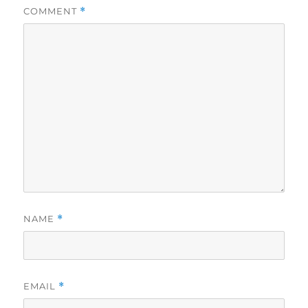
COMMENT
*
NAME
*
EMAIL
*