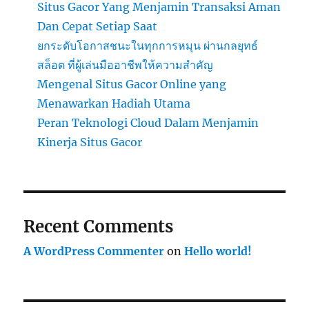
Situs Gacor Yang Menjamin Transaksi Aman
Dan Cepat Setiap Saat
ยกระดับโอกาสชนะในทุกการหมุน ผ่านกลยุทธ์
สล็อต ที่ผู้เล่นมืออาชีพให้ความสำคัญ
Mengenal Situs Gacor Online yang
Menawarkan Hadiah Utama
Peran Teknologi Cloud Dalam Menjamin
Kinerja Situs Gacor
Recent Comments
A WordPress Commenter
on
Hello world!