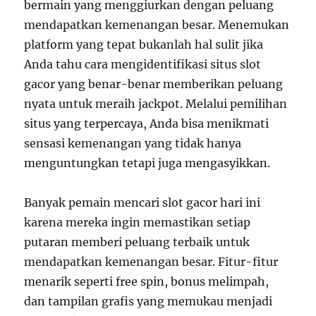
bermain yang menggiurkan dengan peluang
mendapatkan kemenangan besar. Menemukan
platform yang tepat bukanlah hal sulit jika
Anda tahu cara mengidentifikasi situs slot
gacor yang benar-benar memberikan peluang
nyata untuk meraih jackpot. Melalui pemilihan
situs yang terpercaya, Anda bisa menikmati
sensasi kemenangan yang tidak hanya
menguntungkan tetapi juga mengasyikkan.
Banyak pemain mencari slot gacor hari ini
karena mereka ingin memastikan setiap
putaran memberi peluang terbaik untuk
mendapatkan kemenangan besar. Fitur-fitur
menarik seperti free spin, bonus melimpah,
dan tampilan grafis yang memukau menjadi