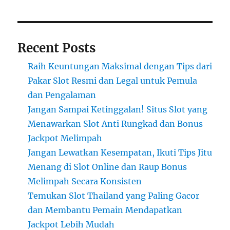
Recent Posts
Raih Keuntungan Maksimal dengan Tips dari
Pakar Slot Resmi dan Legal untuk Pemula
dan Pengalaman
Jangan Sampai Ketinggalan! Situs Slot yang
Menawarkan Slot Anti Rungkad dan Bonus
Jackpot Melimpah
Jangan Lewatkan Kesempatan, Ikuti Tips Jitu
Menang di Slot Online dan Raup Bonus
Melimpah Secara Konsisten
Temukan Slot Thailand yang Paling Gacor
dan Membantu Pemain Mendapatkan
Jackpot Lebih Mudah