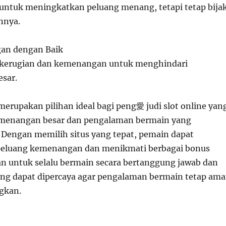
ntuk meningkatkan peluang menang, tetapi tetap bija
nnya.
gan dengan Baik
 kerugian dan kemenangan untuk menghindari
esar.
 merupakan pilihan ideal bagi peng愛 judi slot online yan
emenangan besar dan pengalaman bermain yang
engan memilih situs yang tepat, pemain dapat
eluang kemenangan dan menikmati berbagai bonus
an untuk selalu bermain secara bertanggung jawab dan
ang dapat dipercaya agar pengalaman bermain tetap am
gkan.