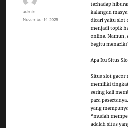
terhadap hibura
Author
admin
kalangan masyar
Posted
November 14, 2025
dicari yaitu slot
on
menjadi topik h
online. Namun, 
begitu menarik?
Apa Itu Situs Sl
Situs slot gaco
memiliki tingka
sering kali mem
para pesertanya. 
yang mempunyai 
“mudah mempero
adalah situs y