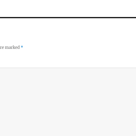
 are marked
*