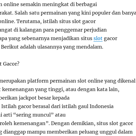
n online semakin meningkat di berbagai
akat. Salah satu permainan yang kini populer dan bany
 online. Terutama, istilah situs slot gacor
angat di kalangan para penggemar perjudian
apa yang sebenarnya menjadikan situs
slot
gacor
 Berikut adalah ulasannya yang mendalam.
ot Gacor?
r merupakan platform permainan slot online yang dikenal
t kemenangan yang tinggi, atau dengan kata lain,
berikan jackpot besar kepada
Istilah gacor berasal dari istilah gaul Indonesia
arti “sering muncul” atau
leh kemenangan”. Dengan demikian, situs slot gacor
ang dianggap mampu memberikan peluang unggul dalam