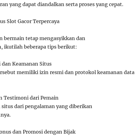
an yang dapat diandalkan serta proses yang cepat.
us Slot Gacor Terpercaya
n bermain tetap mengasyikkan dan
ikutilah beberapa tips berikut:
si dan Keamanan Situs
tersebut memiliki izin resmi dan protokol keamanan data
an Testimoni dari Pemain
i situs dari pengalaman yang diberikan
nnya.
onus dan Promosi dengan Bijak