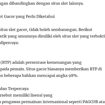
an dibandingkan dengan situs slot lainnya.
Slot Gacor yang Perlu Diketahui
itus slot gacor, tidak boleh sembarangan. Berikut
stik yang umumnya dimiliki oleh situs slot yang terbukt
dipercaya:
r (RTP) adalah persentase kemenangan yang
pada pemain. Situs gacor biasanya memberikan RTP di
an beberapa bahkan mencapai angka 98%.
 dan Terpercaya
ersebut memiliki lisensi yang
a pengawas permainan internasional seperti PAGCOR at