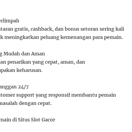
Berlimpah
taran gratis, cashback, dan bonus setoran sering kali
uk meningkatkan peluang kemenangan para pemain.
ang Mudah dan Aman
dan penarikan yang cepat, aman, dan
upakan keharusan.
langgan 24/7
ustomer support yang responsif membantu pemain
masalah dengan cepat.
ain di Situs Slot Gacor