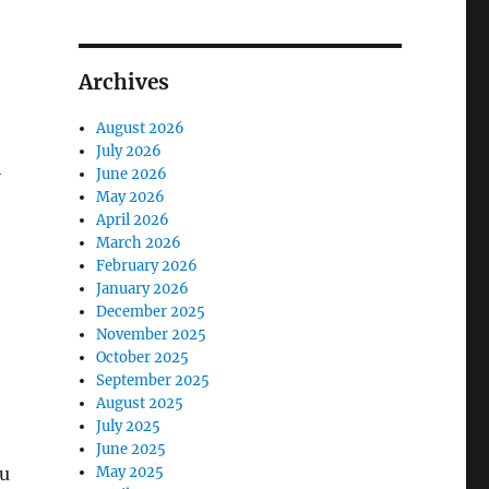
Archives
August 2026
July 2026
i
June 2026
May 2026
April 2026
March 2026
February 2026
January 2026
December 2025
November 2025
October 2025
September 2025
August 2025
July 2025
June 2025
au
May 2025